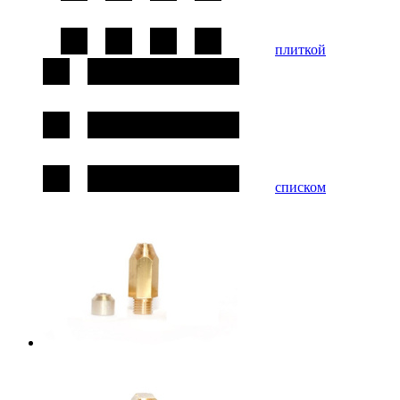
плиткой
списком