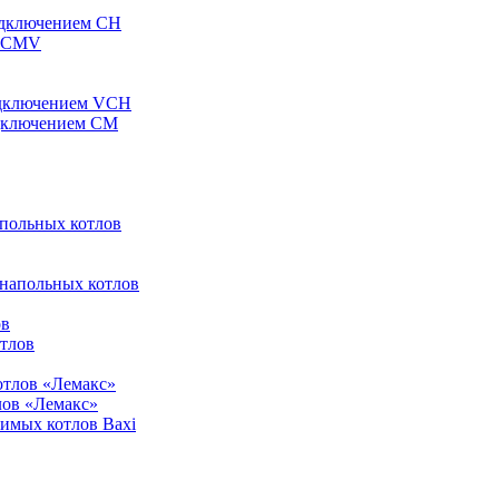
одключением CH
ы CMV
одключением VCH
одключением CM
апольных котлов
 напольных котлов
ов
отлов
отлов «Лемакс»
лов «Лемакс»
симых котлов Baxi