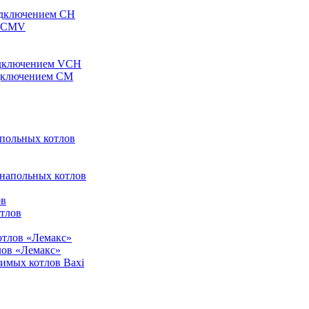
одключением CH
ы CMV
одключением VCH
одключением CM
апольных котлов
 напольных котлов
ов
отлов
отлов «Лемакс»
лов «Лемакс»
симых котлов Baxi