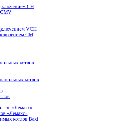
одключением CH
ы CMV
одключением VCH
одключением CM
апольных котлов
 напольных котлов
ов
отлов
отлов «Лемакс»
лов «Лемакс»
симых котлов Baxi