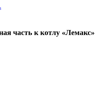
в
асная часть к котлу «Лемакс»