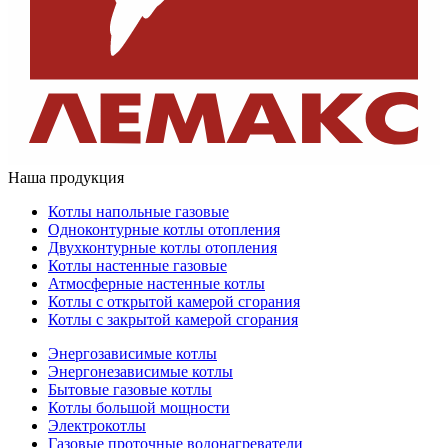
Наша продукция
Котлы напольные газовые
Одноконтурные котлы отопления
Двухконтурные котлы отопления
Котлы настенные газовые
Атмосферные настенные котлы
Котлы с открытой камерой сгорания
Котлы с закрытой камерой сгорания
Энергозависимые котлы
Энергонезависимые котлы
Бытовые газовые котлы
Котлы большой мощности
Электрокотлы
Газовые проточные водонагреватели