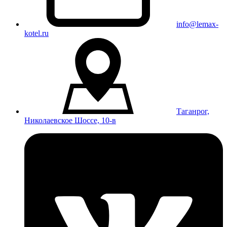
info@lemax-
kotel.ru
Таганрог,
Николаевское Шоссе, 10-в