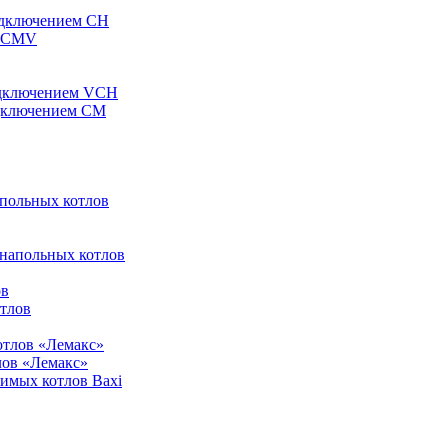
одключением CH
ы CMV
одключением VCH
одключением CM
апольных котлов
 напольных котлов
ов
отлов
отлов «Лемакс»
лов «Лемакс»
симых котлов Baxi