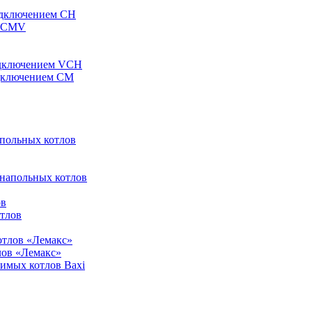
одключением CH
ы CMV
одключением VCH
одключением CM
апольных котлов
 напольных котлов
ов
отлов
отлов «Лемакс»
лов «Лемакс»
симых котлов Baxi