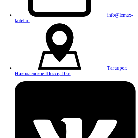
info@lemax-
kotel.ru
Таганрог,
Николаевское Шоссе, 10-в