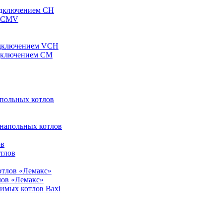
одключением CH
ы CMV
одключением VCH
одключением CM
апольных котлов
 напольных котлов
ов
отлов
отлов «Лемакс»
лов «Лемакс»
симых котлов Baxi