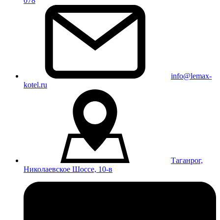
078
info@lemax-
kotel.ru
Таганрог,
Николаевское Шоссе, 10-в