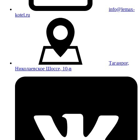
info@lemax-
kotel.ru
Таганрог,
Николаевское Шоссе, 10-в