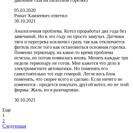
давление газа на пилотной горелке)
05.03.2020
Ринат Хамзеевич
ответил:
30.10.2021
Аналогичная проблема. Котел проработал два года без
замечаний. Но в это году он просто замучал. Датчики
тяги и перегрева исключил сразу, так как отключается
фитиль после того как остановиться основная горелка.
Поменял термопару, на какое-то время проблема
исчезла, но потом появилась вновь. Менять каждые три
недели термопару не готов. Мне кажется что дело в
электромагните автоматики. Но поменять его
самостоятельно тот еще геморой. Легче весь блок
поменять, что скорее всего и сделаю. Если ничего не
изменится - придется покупать другой котел, но не этой
фирмы. Жаль, но я разочарован.
30.10.2021
Еще
1
2
Следующая