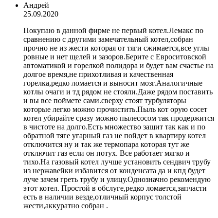
Андрей
25.09.2020
Покупаю в данной фирме не первый котел.Лемакс по
сравнению с другими замечательный котел,собран
прочно не из жести которая от тяги сжимается,все углы
ровные и нет щелей и зазоров.Берите с Евроситовской
автоматикой и горелкой полидора и будет вам счастье на
долгое время,не прихотливая и качественная
горелка,редко ломается и выносит мозг.Аналогичные
котлы очаги и тд рядом не стояли.Даже рядом поставить
и вы все поймете сами.сверху стоят турбуляторы
которые легко можно прочистить.Пыль кот орую сосет
котел убирайте сразу можно пылесосом так продержится
в чистоте на долго.Есть множество защит так как и по
обратной тяге угарный газ не пойдет в квартиру котел
отключится ну и так же термопара которая тут же
отключит газ если он потух. Все работает мягко и
тихо.На газовый котел лучше установить сендвич трубу
из нержавейки избавится от конденсата да и кпд будет
луче зачем греть трубу и улицу.Однозначно рекомендую
этот котел. Простой в обслуге,редко ломается,запчасти
есть в наличии везде,отличный корпус толстой
жести,аккуратно собран .