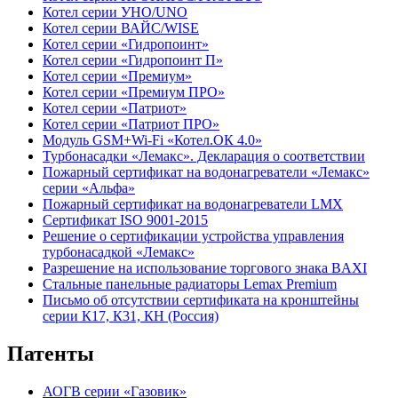
Котел серии УНО/UNO
Котел серии ВАЙС/WISE
Котел серии «Гидропоинт»
Котел серии «Гидропоинт П»
Котел серии «Премиум»
Котел серии «Премиум ПРО»
Котел серии «Патриот»
Котел серии «Патриот ПРО»
Модуль GSM+Wi-Fi «Котел.ОК 4.0»
Турбонасадки «Лемакс». Декларация о соответствии
Пожарный сертификат на водонагреватели «Лемакс»
серии «Альфа»
Пожарный сертификат на водонагреватели LMX
Сертификат ISO 9001-2015
Решение о сертификации устройства управления
турбонасадкой «Лемакс»
Разрешение на использование торгового знака BAXI
Стальные панельные радиаторы Lemax Premium
Письмо об отсутствии сертификата на кронштейны
серии К17, К31, КН (Россия)
Патенты
АОГВ серии «Газовик»