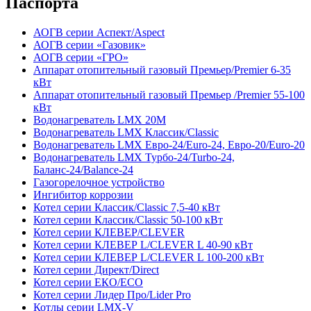
Паспорта
АОГВ серии Аспект/Aspect
АОГВ серии «Газовик»
АОГВ серии «ГРО»
Аппарат отопительный газовый Премьер/Premier 6-35
кВт
Аппарат отопительный газовый Премьер /Premier 55-100
кВт
Водонагреватель LMX 20М
Водонагреватель LMX Классик/Classic
Водонагреватель LMX Евро-24/Euro-24, Евро-20/Euro-20
Водонагреватель LMX Турбо-24/Turbo-24,
Баланс-24/Balance-24
Газогорелочное устройство
Ингибитор коррозии
Котeл серии Классик/Classic 7,5-40 кВт
Котeл серии Классик/Classic 50-100 кВт
Котeл серии КЛЕВЕР/CLEVER
Котeл серии КЛЕВЕР L/CLEVER L 40-90 кВт
Котeл серии КЛЕВЕР L/CLEVER L 100-200 кВт
Котел серии Директ/Direct
Котел серии EКО/ЕСО
Котeл серии Лидер Про/Lider Pro
Котлы серии LMX-V