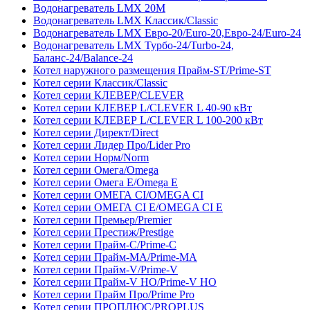
Водонагреватель LMX 20М
Водонагреватель LMX Классик/Classic
Водонагреватель LMX Евро-20/Euro-20,Евро-24/Euro-24
Водонагреватель LMX Турбо-24/Turbo-24,
Баланс-24/Balance-24
Котел наружного размещения Прайм-ST/Prime-ST
Котел серии Классик/Classic
Котел серии КЛЕВЕР/CLEVER
Котел серии КЛЕВЕР L/CLEVER L 40-90 кВт
Котел серии КЛЕВЕР L/CLEVER L
100-200 кВт
Котел серии Директ/Direct
Котел серии Лидер Про/Lider Pro
Котел серии Норм/Norm
Котел серии Омега/Omega
Котел серии Омега Е/Omega E
Котел серии ОМЕГА CI/OMEGA CI
Котел серии ОМЕГА CI E/OMEGA CI E
Котел серии Премьер/Premier
Котел серии Престиж/Prestige
Котел серии Прайм-С/Prime-С
Котел серии Прайм-МА/Prime-MA
Котел серии Прайм-V/Prime-V
Котел серии Прайм-V HO/Prime-V HO
Котел серии Прайм Про/Prime Pro
Котел серии ПРОПЛЮС/PROPLUS