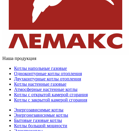
Наша продукция
Котлы напольные газовые
Одноконтурные котлы отопления
Двухконтурные котлы отопления
Котлы настенные газовые
Атмосферные настенные котлы
Котлы с открытой камерой сгорания
Котлы с закрытой камерой сгорания
Энергозависимые котлы
Энергонезависимые котлы
Бытовые газовые котлы
Котлы большой мощности
Электрокотлы