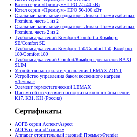
Котел серии «Премиум» ПРО 7,5-40 кВт
Котел серии «Премиум» ПРО 50-100 кВт
Стальные панельные радиаторы Лемакс Премиум/Lemax
Premium, часть 1 из 2
Стальные панельные радиаторы Лемакс Премиум/Lemax
Premium, часть 2 из 2
Турбонасадка серий Комфорт/Comfort и Комфорт
SE/Comfort SE
Турбонасадка серии Комфорт 150/Comfort 150, Комфорт
180/Comfort 180
Турбонасадка серий Comfort/Комфорт для котлов BAXI
SLIM
Устройство контроля и управления
LEMAX ZONT
Устройство управления баком косвенного нагрева
«Лемакс»
Элемент термостатический LEMAX
Письмо об отсутстви
и
п
аспорта на кронштейны серии
К17, К31, КН (Россия)
Сертификаты
АОГВ серии Аспект/Aspect
АОГВ серии «Газовик»
Аппарат отопительный газовый Премьер/Premier