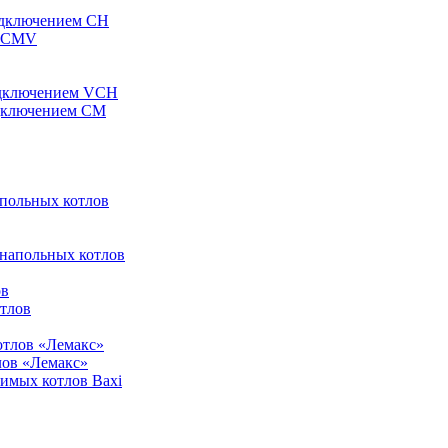
одключением CH
ы CMV
одключением VCH
одключением CM
апольных котлов
 напольных котлов
ов
отлов
отлов «Лемакс»
лов «Лемакс»
симых котлов Baxi