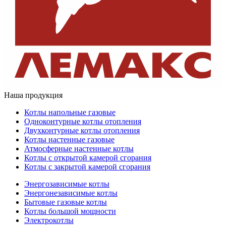
Наша продукция
Котлы напольные газовые
Одноконтурные котлы отопления
Двухконтурные котлы отопления
Котлы настенные газовые
Атмосферные настенные котлы
Котлы с открытой камерой сгорания
Котлы с закрытой камерой сгорания
Энергозависимые котлы
Энергонезависимые котлы
Бытовые газовые котлы
Котлы большой мощности
Электрокотлы