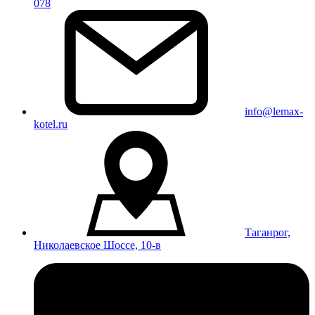
078
info@lemax-
kotel.ru
Таганрог,
Николаевское Шоссе, 10-в