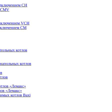
одключением CH
ы CMV
одключением VCH
одключением CM
апольных котлов
 напольных котлов
ов
отлов
отлов «Лемакс»
лов «Лемакс»
симых котлов Baxi