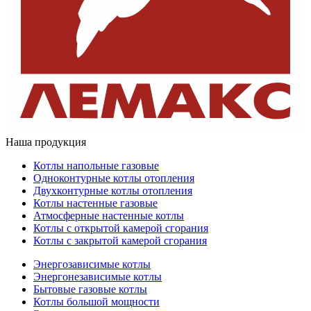
Наша продукция
Котлы напольные газовые
Одноконтурные котлы отопления
Двухконтурные котлы отопления
Котлы настенные газовые
Атмосферные настенные котлы
Котлы с открытой камерой сгорания
Котлы с закрытой камерой сгорания
Энергозависимые котлы
Энергонезависимые котлы
Бытовые газовые котлы
Котлы большой мощности