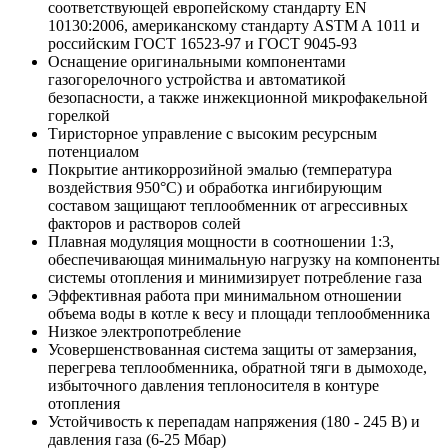
соответствующей европейскому стандарту EN
10130:2006, американскому стандарту ASTM A 1011 и
российским ГОСТ 16523-97 и ГОСТ 9045-93
Оснащение оригинальными компонентами
газогорелочного устройства и автоматикой
безопасности, а также инжекционной микрофакельной
горелкой
Тиристорное управление с высоким ресурсным
потенциалом
Покрытие антикоррозийной эмалью (температура
воздействия 950°С) и обработка ингибирующим
составом защищают теплообменник от агрессивных
факторов и растворов солей
Плавная модуляция мощности в соотношении 1:3,
обеспечивающая минимальную нагрузку на компоненты
системы отопления и минимизирует потребление газа
Эффективная работа при минимальном отношении
объема воды в котле к весу и площади теплообменника
Низкое электропотребление
Усовершенствованная система защиты от замерзания,
перегрева теплообменника, обратной тяги в дымоходе,
избыточного давления теплоносителя в контуре
отопления
Устойчивость к перепадам напряжения (180 - 245 В) и
давления газа (6-25 Мбар)