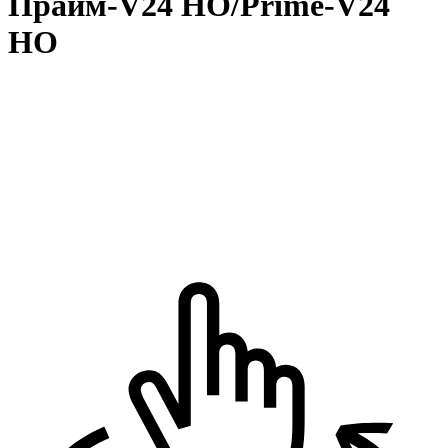
Прайм-V24 HO/Prime-V24
НО