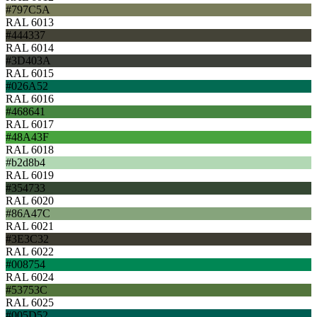
#797C5A
RAL 6013
#444337
RAL 6014
#3D403A
RAL 6015
#026A52
RAL 6016
#468641
RAL 6017
#48A43F
RAL 6018
#b2d8b4
RAL 6019
#354733
RAL 6020
#86A47C
RAL 6021
#3E3C32
RAL 6022
#008754
RAL 6024
#53753C
RAL 6025
#005D52