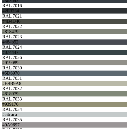
#363d43
RAL 7016
#2E3234
RAL 7021
#4B4D46
RAL 7022
#818479
RAL 7023
#484b52
RAL 7024
#374447
RAL 7026
#919089
RAL 7030
#5D6970
RAL 7031
#B9B9A8
RAL 7032
#818979
RAL 7033
#939176
RAL 7034
#c4caca
RAL 7035
#9A9697