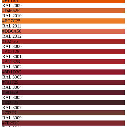
#E15501
RAL 2009
#D4652F
RAL 2010
#EC7C25
RAL 2011
#DB6A50
RAL 2012
#a02725
RAL 3000
#A02128
RAL 3001
#A1232B
RAL 3002
#8D1D2C
RAL 3003
#701F29
RAL 3004
#581e29
RAL 3005
#402225
RAL 3007
#703731
RAL 3009
#7E292C