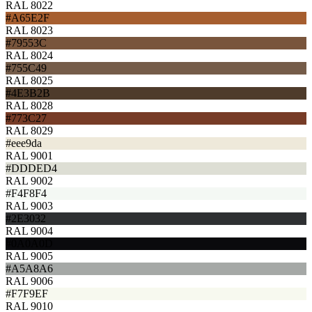
RAL 8022
#A65E2F
RAL 8023
#79553C
RAL 8024
#755C49
RAL 8025
#4E3B2B
RAL 8028
#773C27
RAL 8029
#eee9da
RAL 9001
#DDDED4
RAL 9002
#F4F8F4
RAL 9003
#2E3032
RAL 9004
#0A0A0D
RAL 9005
#A5A8A6
RAL 9006
#F7F9EF
RAL 9010