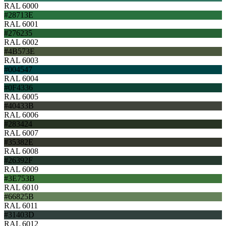
RAL 6000
#28713E
RAL 6001
#276235
RAL 6002
#4B573E
RAL 6003
#004547
RAL 6004
#0F4336
RAL 6005
#40433B
RAL 6006
#283424
RAL 6007
#35382E
RAL 6008
#26392F
RAL 6009
#3E753B
RAL 6010
#66825B
RAL 6011
#31403D
RAL 6012