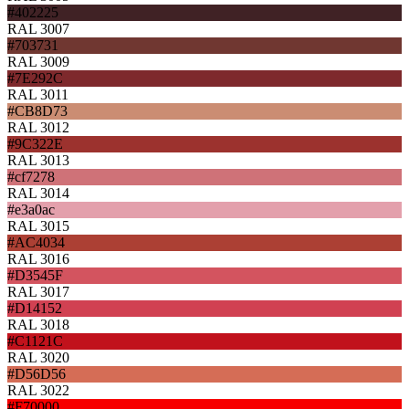
#402225
RAL 3007
#703731
RAL 3009
#7E292C
RAL 3011
#CB8D73
RAL 3012
#9C322E
RAL 3013
#cf7278
RAL 3014
#e3a0ac
RAL 3015
#AC4034
RAL 3016
#D3545F
RAL 3017
#D14152
RAL 3018
#C1121C
RAL 3020
#D56D56
RAL 3022
#F70000