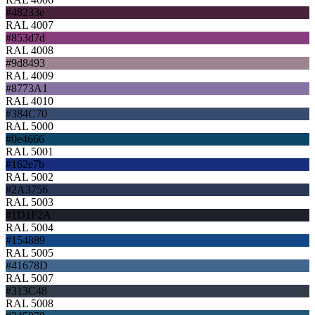
#48233e
RAL 4007
#853d7d
RAL 4008
#9d8493
RAL 4009
#8773A1
RAL 4010
#384C70
RAL 5000
#0e4666
RAL 5001
#162e7b
RAL 5002
#2A3756
RAL 5003
#1D1F2A
RAL 5004
#154889
RAL 5005
#41678D
RAL 5007
#313C48
RAL 5008