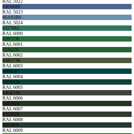
RAL 5022
#4D668E
RAL 5023
#6A93B0
RAL 5024
#327662
RAL 6000
#28713E
RAL 6001
#276235
RAL 6002
#4B573E
RAL 6003
#004547
RAL 6004
#0F4336
RAL 6005
#40433B
RAL 6006
#283424
RAL 6007
#35382E
RAL 6008
#26392F
RAL 6009