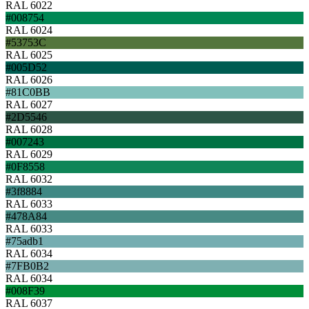
RAL 6022
#008754
RAL 6024
#53753C
RAL 6025
#005D52
RAL 6026
#81C0BB
RAL 6027
#2D5546
RAL 6028
#007243
RAL 6029
#0F8558
RAL 6032
#3f8884
RAL 6033
#478A84
RAL 6033
#75adb1
RAL 6034
#7FB0B2
RAL 6034
#008F39
RAL 6037