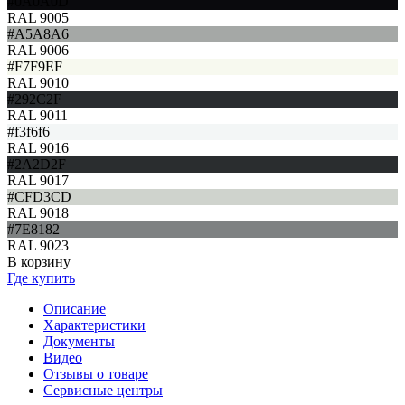
#0A0A0D
RAL 9005
#A5A8A6
RAL 9006
#F7F9EF
RAL 9010
#292C2F
RAL 9011
#f3f6f6
RAL 9016
#2A2D2F
RAL 9017
#CFD3CD
RAL 9018
#7E8182
RAL 9023
В корзину
Где купить
Описание
Характеристики
Документы
Видео
Отзывы о товаре
Сервисные центры