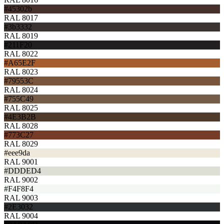
#45302b
RAL 8017
#3b3332
RAL 8019
#211F20
RAL 8022
#A65E2F
RAL 8023
#79553C
RAL 8024
#755C49
RAL 8025
#4E3B2B
RAL 8028
#773C27
RAL 8029
#eee9da
RAL 9001
#DDDED4
RAL 9002
#F4F8F4
RAL 9003
#2E3032
RAL 9004