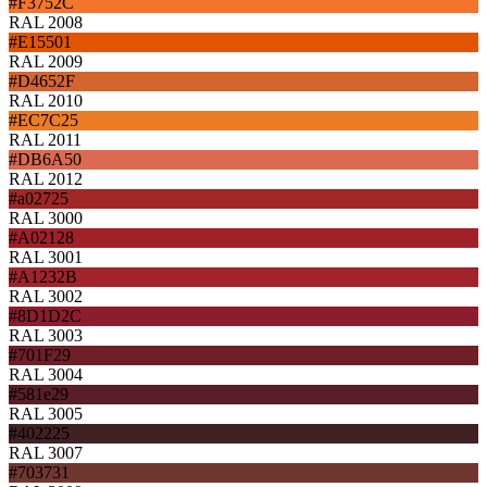
#F3752C
RAL 2008
#E15501
RAL 2009
#D4652F
RAL 2010
#EC7C25
RAL 2011
#DB6A50
RAL 2012
#a02725
RAL 3000
#A02128
RAL 3001
#A1232B
RAL 3002
#8D1D2C
RAL 3003
#701F29
RAL 3004
#581e29
RAL 3005
#402225
RAL 3007
#703731