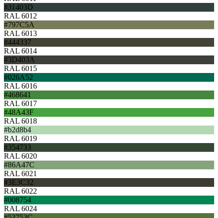
#31403D
RAL 6012
#797C5A
RAL 6013
#444337
RAL 6014
#3D403A
RAL 6015
#026A52
RAL 6016
#468641
RAL 6017
#48A43F
RAL 6018
#b2d8b4
RAL 6019
#354733
RAL 6020
#86A47C
RAL 6021
#3E3C32
RAL 6022
#008754
RAL 6024
#53753C