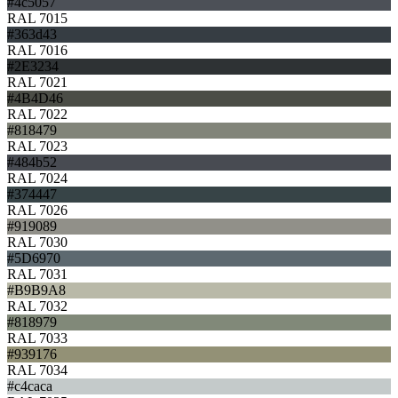
#4c5057
RAL 7015
#363d43
RAL 7016
#2E3234
RAL 7021
#4B4D46
RAL 7022
#818479
RAL 7023
#484b52
RAL 7024
#374447
RAL 7026
#919089
RAL 7030
#5D6970
RAL 7031
#B9B9A8
RAL 7032
#818979
RAL 7033
#939176
RAL 7034
#c4caca