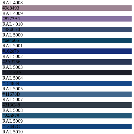
RAL 4008
#9d8493
RAL 4009
#8773A1
RAL 4010
#384C70
RAL 5000
#0e4666
RAL 5001
#162e7b
RAL 5002
#2A3756
RAL 5003
#1D1F2A
RAL 5004
#154889
RAL 5005
#41678D
RAL 5007
#313C48
RAL 5008
#245878
RAL 5009
#13447C
RAL 5010