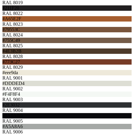
RAL 8019
#211F20
RAL 8022
#A65E2F
RAL 8023
#79553C
RAL 8024
#755C49
RAL 8025
#4E3B2B
RAL 8028
#773C27
RAL 8029
#eee9da
RAL 9001
#DDDED4
RAL 9002
#F4F8F4
RAL 9003
#2E3032
RAL 9004
#0A0A0D
RAL 9005
#A5A8A6
RAL 9006