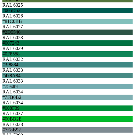
RAL 6025
#005D52
RAL 6026
#81C0BB
RAL 6027
#2D5546
RAL 6028
#007243
RAL 6029
#0F8558
RAL 6032
#3f8884
RAL 6033
#478A84
RAL 6033
#75adb1
RAL 6034
#7FB0B2
RAL 6034
#008F39
RAL 6037
#00BB2E
RAL 6038
#7E8B92