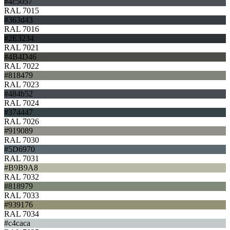
#4c5057
RAL 7015
#363d43
RAL 7016
#2E3234
RAL 7021
#4B4D46
RAL 7022
#818479
RAL 7023
#484b52
RAL 7024
#374447
RAL 7026
#919089
RAL 7030
#5D6970
RAL 7031
#B9B9A8
RAL 7032
#818979
RAL 7033
#939176
RAL 7034
#c4caca