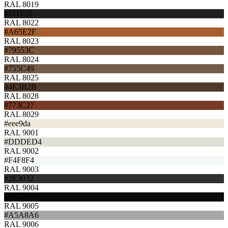
RAL 8019
#211F20
RAL 8022
#A65E2F
RAL 8023
#79553C
RAL 8024
#755C49
RAL 8025
#4E3B2B
RAL 8028
#773C27
RAL 8029
#eee9da
RAL 9001
#DDDED4
RAL 9002
#F4F8F4
RAL 9003
#2E3032
RAL 9004
#0A0A0D
RAL 9005
#A5A8A6
RAL 9006