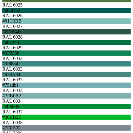
RAL 6025
#005D52
RAL 6026
#81C0BB
RAL 6027
#2D5546
RAL 6028
#007243
RAL 6029
#0F8558
RAL 6032
#3f8884
RAL 6033
#478A84
RAL 6033
#75adb1
RAL 6034
#7FB0B2
RAL 6034
#008F39
RAL 6037
#00BB2E
RAL 6038
#7E8B92