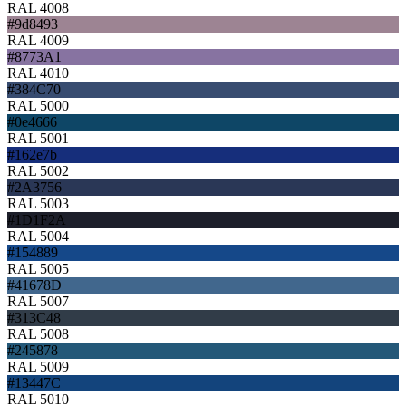
RAL 4008
#9d8493
RAL 4009
#8773A1
RAL 4010
#384C70
RAL 5000
#0e4666
RAL 5001
#162e7b
RAL 5002
#2A3756
RAL 5003
#1D1F2A
RAL 5004
#154889
RAL 5005
#41678D
RAL 5007
#313C48
RAL 5008
#245878
RAL 5009
#13447C
RAL 5010