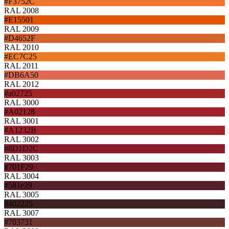
#F3752C
RAL 2008
#E15501
RAL 2009
#D4652F
RAL 2010
#EC7C25
RAL 2011
#DB6A50
RAL 2012
#a02725
RAL 3000
#A02128
RAL 3001
#A1232B
RAL 3002
#8D1D2C
RAL 3003
#701F29
RAL 3004
#581e29
RAL 3005
#402225
RAL 3007
#703731