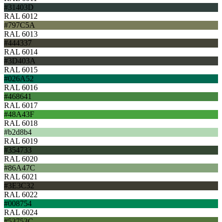
#31403D
RAL 6012
#797C5A
RAL 6013
#444337
RAL 6014
#3D403A
RAL 6015
#026A52
RAL 6016
#468641
RAL 6017
#48A43F
RAL 6018
#b2d8b4
RAL 6019
#354733
RAL 6020
#86A47C
RAL 6021
#3E3C32
RAL 6022
#008754
RAL 6024
#53753C