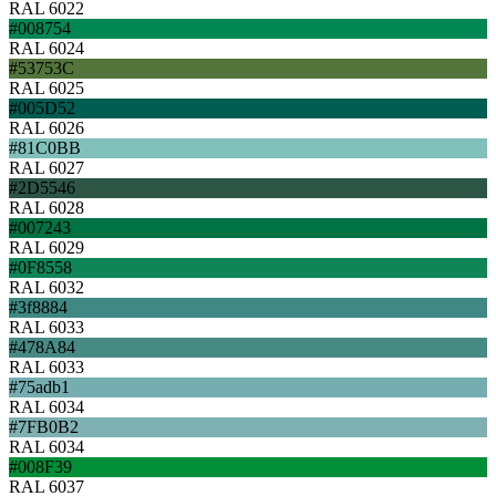
RAL 6022
#008754
RAL 6024
#53753C
RAL 6025
#005D52
RAL 6026
#81C0BB
RAL 6027
#2D5546
RAL 6028
#007243
RAL 6029
#0F8558
RAL 6032
#3f8884
RAL 6033
#478A84
RAL 6033
#75adb1
RAL 6034
#7FB0B2
RAL 6034
#008F39
RAL 6037