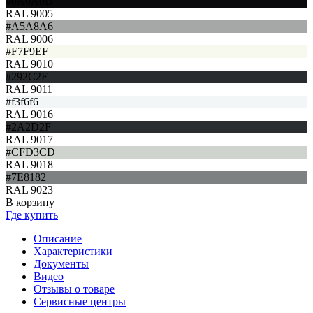
#0A0A0D
RAL 9005
#A5A8A6
RAL 9006
#F7F9EF
RAL 9010
#292C2F
RAL 9011
#f3f6f6
RAL 9016
#2A2D2F
RAL 9017
#CFD3CD
RAL 9018
#7E8182
RAL 9023
В корзину
Где купить
Описание
Характеристики
Документы
Видео
Отзывы о товаре
Сервисные центры