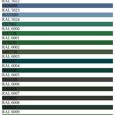
RAL 5022
#4D668E
RAL 5023
#6A93B0
RAL 5024
#327662
RAL 6000
#28713E
RAL 6001
#276235
RAL 6002
#4B573E
RAL 6003
#004547
RAL 6004
#0F4336
RAL 6005
#40433B
RAL 6006
#283424
RAL 6007
#35382E
RAL 6008
#26392F
RAL 6009