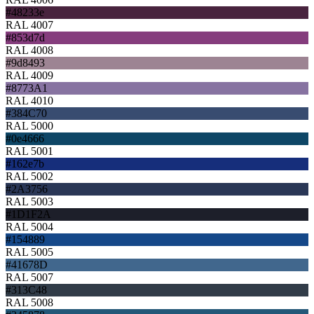
#48233e
RAL 4007
#853d7d
RAL 4008
#9d8493
RAL 4009
#8773A1
RAL 4010
#384C70
RAL 5000
#0e4666
RAL 5001
#162e7b
RAL 5002
#2A3756
RAL 5003
#1D1F2A
RAL 5004
#154889
RAL 5005
#41678D
RAL 5007
#313C48
RAL 5008