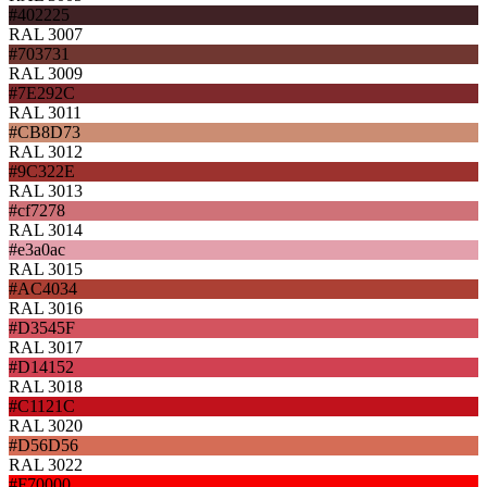
#402225
RAL 3007
#703731
RAL 3009
#7E292C
RAL 3011
#CB8D73
RAL 3012
#9C322E
RAL 3013
#cf7278
RAL 3014
#e3a0ac
RAL 3015
#AC4034
RAL 3016
#D3545F
RAL 3017
#D14152
RAL 3018
#C1121C
RAL 3020
#D56D56
RAL 3022
#F70000