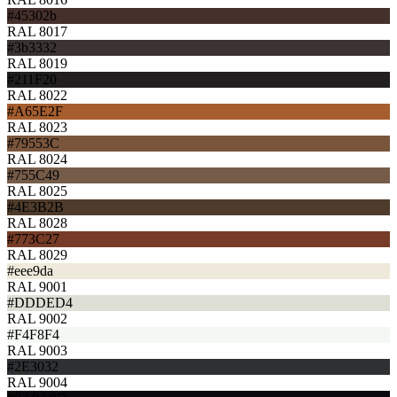
#45302b
RAL 8017
#3b3332
RAL 8019
#211F20
RAL 8022
#A65E2F
RAL 8023
#79553C
RAL 8024
#755C49
RAL 8025
#4E3B2B
RAL 8028
#773C27
RAL 8029
#eee9da
RAL 9001
#DDDED4
RAL 9002
#F4F8F4
RAL 9003
#2E3032
RAL 9004