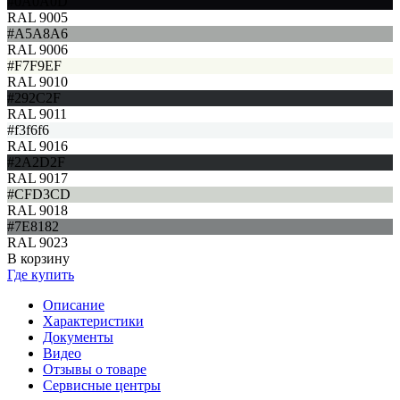
#0A0A0D
RAL 9005
#A5A8A6
RAL 9006
#F7F9EF
RAL 9010
#292C2F
RAL 9011
#f3f6f6
RAL 9016
#2A2D2F
RAL 9017
#CFD3CD
RAL 9018
#7E8182
RAL 9023
В корзину
Где купить
Описание
Характеристики
Документы
Видео
Отзывы о товаре
Сервисные центры