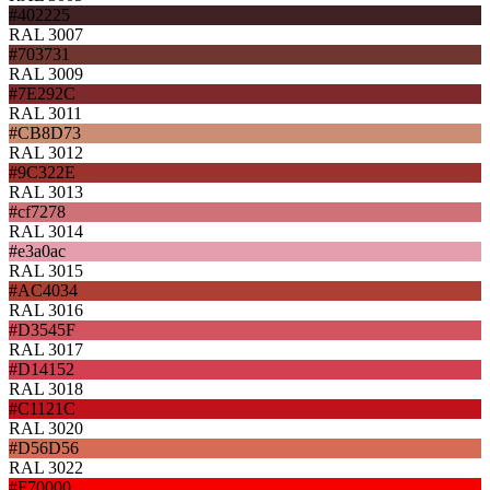
#402225
RAL 3007
#703731
RAL 3009
#7E292C
RAL 3011
#CB8D73
RAL 3012
#9C322E
RAL 3013
#cf7278
RAL 3014
#e3a0ac
RAL 3015
#AC4034
RAL 3016
#D3545F
RAL 3017
#D14152
RAL 3018
#C1121C
RAL 3020
#D56D56
RAL 3022
#F70000