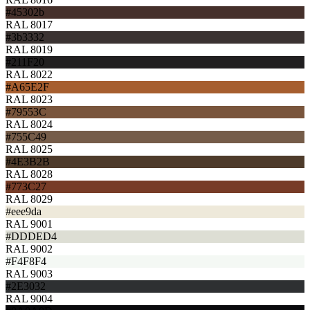
#45302b
RAL 8017
#3b3332
RAL 8019
#211F20
RAL 8022
#A65E2F
RAL 8023
#79553C
RAL 8024
#755C49
RAL 8025
#4E3B2B
RAL 8028
#773C27
RAL 8029
#eee9da
RAL 9001
#DDDED4
RAL 9002
#F4F8F4
RAL 9003
#2E3032
RAL 9004