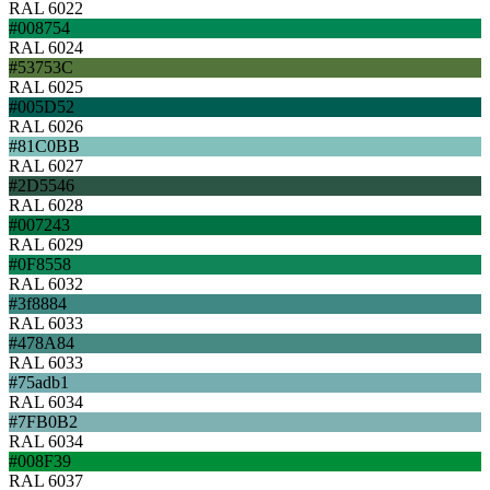
RAL 6022
#008754
RAL 6024
#53753C
RAL 6025
#005D52
RAL 6026
#81C0BB
RAL 6027
#2D5546
RAL 6028
#007243
RAL 6029
#0F8558
RAL 6032
#3f8884
RAL 6033
#478A84
RAL 6033
#75adb1
RAL 6034
#7FB0B2
RAL 6034
#008F39
RAL 6037