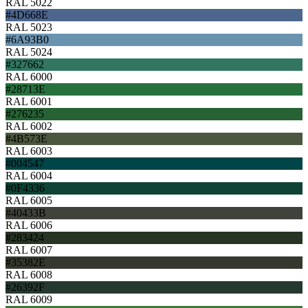
RAL 5022
#4D668E
RAL 5023
#6A93B0
RAL 5024
#327662
RAL 6000
#28713E
RAL 6001
#276235
RAL 6002
#4B573E
RAL 6003
#004547
RAL 6004
#0F4336
RAL 6005
#40433B
RAL 6006
#283424
RAL 6007
#35382E
RAL 6008
#26392F
RAL 6009