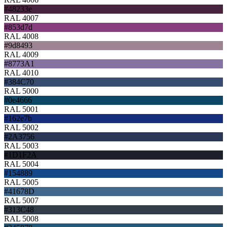
#48233e
RAL 4007
#853d7d
RAL 4008
#9d8493
RAL 4009
#8773A1
RAL 4010
#384C70
RAL 5000
#0e4666
RAL 5001
#162e7b
RAL 5002
#2A3756
RAL 5003
#1D1F2A
RAL 5004
#154889
RAL 5005
#41678D
RAL 5007
#313C48
RAL 5008