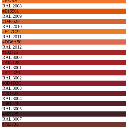
#F3752C
RAL 2008
#E15501
RAL 2009
#D4652F
RAL 2010
#EC7C25
RAL 2011
#DB6A50
RAL 2012
#a02725
RAL 3000
#A02128
RAL 3001
#A1232B
RAL 3002
#8D1D2C
RAL 3003
#701F29
RAL 3004
#581e29
RAL 3005
#402225
RAL 3007
#703731