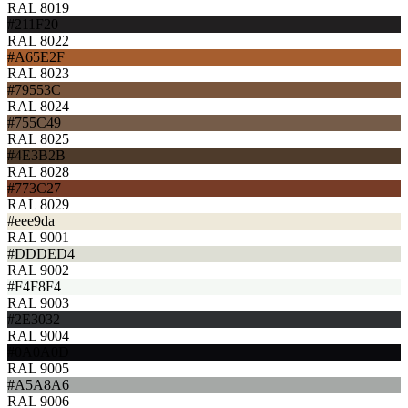
RAL 8019
#211F20
RAL 8022
#A65E2F
RAL 8023
#79553C
RAL 8024
#755C49
RAL 8025
#4E3B2B
RAL 8028
#773C27
RAL 8029
#eee9da
RAL 9001
#DDDED4
RAL 9002
#F4F8F4
RAL 9003
#2E3032
RAL 9004
#0A0A0D
RAL 9005
#A5A8A6
RAL 9006