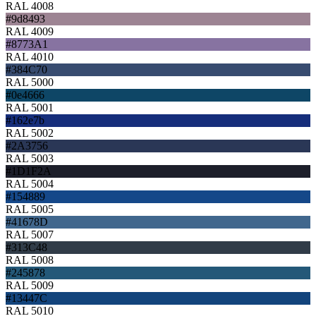
RAL 4008
#9d8493
RAL 4009
#8773A1
RAL 4010
#384C70
RAL 5000
#0e4666
RAL 5001
#162e7b
RAL 5002
#2A3756
RAL 5003
#1D1F2A
RAL 5004
#154889
RAL 5005
#41678D
RAL 5007
#313C48
RAL 5008
#245878
RAL 5009
#13447C
RAL 5010