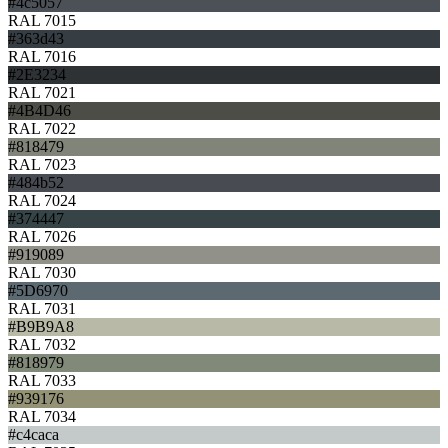
#4c5057
RAL 7015
#363d43
RAL 7016
#2E3234
RAL 7021
#4B4D46
RAL 7022
#818479
RAL 7023
#484b52
RAL 7024
#374447
RAL 7026
#919089
RAL 7030
#5D6970
RAL 7031
#B9B9A8
RAL 7032
#818979
RAL 7033
#939176
RAL 7034
#c4caca