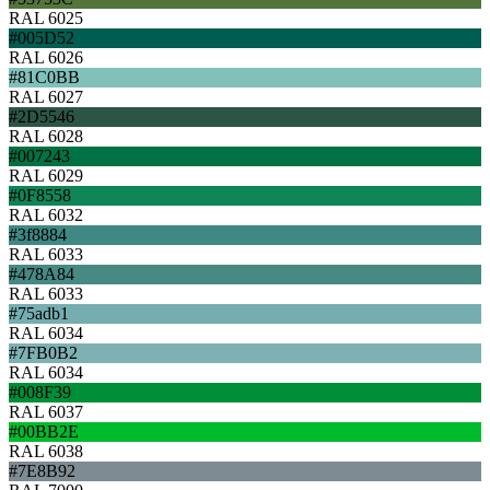
RAL 6025
#005D52
RAL 6026
#81C0BB
RAL 6027
#2D5546
RAL 6028
#007243
RAL 6029
#0F8558
RAL 6032
#3f8884
RAL 6033
#478A84
RAL 6033
#75adb1
RAL 6034
#7FB0B2
RAL 6034
#008F39
RAL 6037
#00BB2E
RAL 6038
#7E8B92