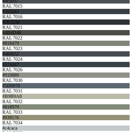
#4c5057
RAL 7015
#363d43
RAL 7016
#2E3234
RAL 7021
#4B4D46
RAL 7022
#818479
RAL 7023
#484b52
RAL 7024
#374447
RAL 7026
#919089
RAL 7030
#5D6970
RAL 7031
#B9B9A8
RAL 7032
#818979
RAL 7033
#939176
RAL 7034
#c4caca