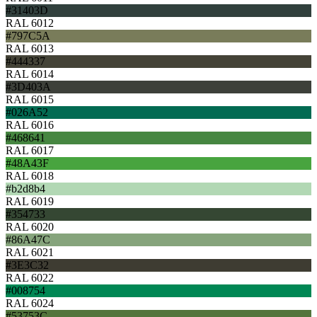
#31403D
RAL 6012
#797C5A
RAL 6013
#444337
RAL 6014
#3D403A
RAL 6015
#026A52
RAL 6016
#468641
RAL 6017
#48A43F
RAL 6018
#b2d8b4
RAL 6019
#354733
RAL 6020
#86A47C
RAL 6021
#3E3C32
RAL 6022
#008754
RAL 6024
#53753C