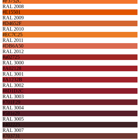
#F3752C
RAL 2008
#E15501
RAL 2009
#D4652F
RAL 2010
#EC7C25
RAL 2011
#DB6A50
RAL 2012
#a02725
RAL 3000
#A02128
RAL 3001
#A1232B
RAL 3002
#8D1D2C
RAL 3003
#701F29
RAL 3004
#581e29
RAL 3005
#402225
RAL 3007
#703731