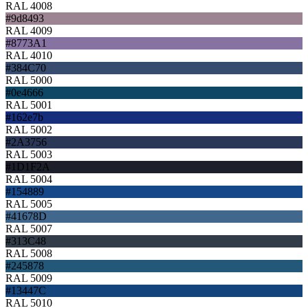
RAL 4008
#9d8493
RAL 4009
#8773A1
RAL 4010
#384C70
RAL 5000
#0e4666
RAL 5001
#162e7b
RAL 5002
#2A3756
RAL 5003
#1D1F2A
RAL 5004
#154889
RAL 5005
#41678D
RAL 5007
#313C48
RAL 5008
#245878
RAL 5009
#13447C
RAL 5010