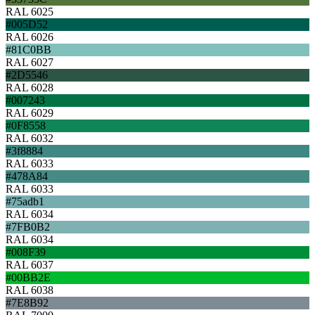
RAL 6025
#005D52
RAL 6026
#81C0BB
RAL 6027
#2D5546
RAL 6028
#007243
RAL 6029
#0F8558
RAL 6032
#3f8884
RAL 6033
#478A84
RAL 6033
#75adb1
RAL 6034
#7FB0B2
RAL 6034
#008F39
RAL 6037
#00BB2E
RAL 6038
#7E8B92