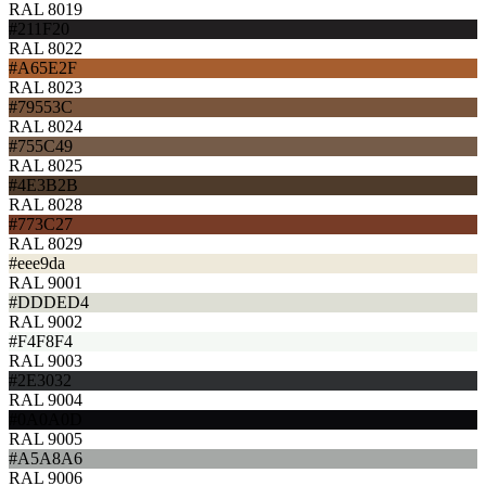
RAL 8019
#211F20
RAL 8022
#A65E2F
RAL 8023
#79553C
RAL 8024
#755C49
RAL 8025
#4E3B2B
RAL 8028
#773C27
RAL 8029
#eee9da
RAL 9001
#DDDED4
RAL 9002
#F4F8F4
RAL 9003
#2E3032
RAL 9004
#0A0A0D
RAL 9005
#A5A8A6
RAL 9006