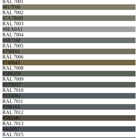
RAL 7001
#817F68
RAL 7002
#7A7B6D
RAL 7003
#9EA0A1
RAL 7004
#6B716F
RAL 7005
#756F61
RAL 7006
#746643
RAL 7008
#5B6259
RAL 7009
#575D57
RAL 7010
#555D61
RAL 7011
#596163
RAL 7012
#585346
RAL 7013
#4c5057
RAL 7015