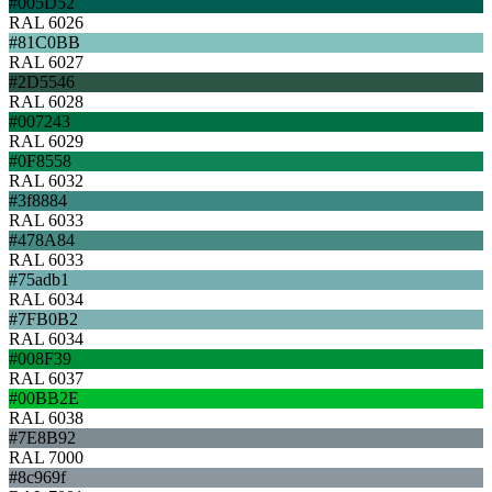
#005D52
RAL 6026
#81C0BB
RAL 6027
#2D5546
RAL 6028
#007243
RAL 6029
#0F8558
RAL 6032
#3f8884
RAL 6033
#478A84
RAL 6033
#75adb1
RAL 6034
#7FB0B2
RAL 6034
#008F39
RAL 6037
#00BB2E
RAL 6038
#7E8B92
RAL 7000
#8c969f