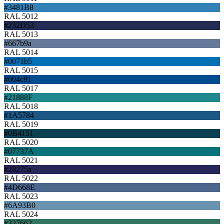
#3481B8
RAL 5012
#232D53
RAL 5013
#667b9a
RAL 5014
#0071b5
RAL 5015
#004c91
RAL 5017
#21888F
RAL 5018
#1A5784
RAL 5019
#0B4151
RAL 5020
#07737A
RAL 5021
#28275a
RAL 5022
#4D668E
RAL 5023
#6A93B0
RAL 5024
#327662