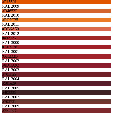
#E15501
RAL 2009
#D4652F
RAL 2010
#EC7C25
RAL 2011
#DB6A50
RAL 2012
#a02725
RAL 3000
#A02128
RAL 3001
#A1232B
RAL 3002
#8D1D2C
RAL 3003
#701F29
RAL 3004
#581e29
RAL 3005
#402225
RAL 3007
#703731
RAL 3009
#7E292C