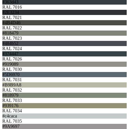
#363d43
RAL 7016
#2E3234
RAL 7021
#4B4D46
RAL 7022
#818479
RAL 7023
#484b52
RAL 7024
#374447
RAL 7026
#919089
RAL 7030
#5D6970
RAL 7031
#B9B9A8
RAL 7032
#818979
RAL 7033
#939176
RAL 7034
#c4caca
RAL 7035
#9A9697