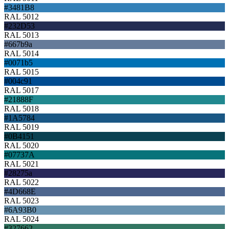
#3481B8
RAL 5012
#232D53
RAL 5013
#667b9a
RAL 5014
#0071b5
RAL 5015
#004c91
RAL 5017
#21888F
RAL 5018
#1A5784
RAL 5019
#0B4151
RAL 5020
#07737A
RAL 5021
#28275a
RAL 5022
#4D668E
RAL 5023
#6A93B0
RAL 5024
#327662