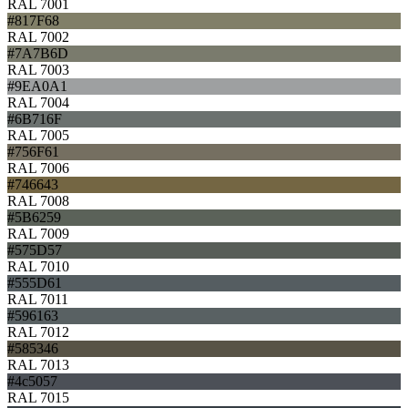
RAL 7001
#817F68
RAL 7002
#7A7B6D
RAL 7003
#9EA0A1
RAL 7004
#6B716F
RAL 7005
#756F61
RAL 7006
#746643
RAL 7008
#5B6259
RAL 7009
#575D57
RAL 7010
#555D61
RAL 7011
#596163
RAL 7012
#585346
RAL 7013
#4c5057
RAL 7015