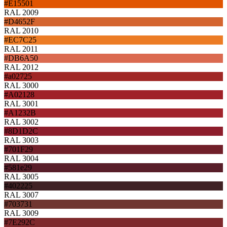
#E15501
RAL 2009
#D4652F
RAL 2010
#EC7C25
RAL 2011
#DB6A50
RAL 2012
#a02725
RAL 3000
#A02128
RAL 3001
#A1232B
RAL 3002
#8D1D2C
RAL 3003
#701F29
RAL 3004
#581e29
RAL 3005
#402225
RAL 3007
#703731
RAL 3009
#7E292C