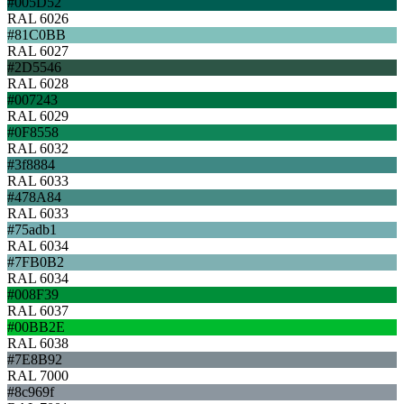
#005D52
RAL 6026
#81C0BB
RAL 6027
#2D5546
RAL 6028
#007243
RAL 6029
#0F8558
RAL 6032
#3f8884
RAL 6033
#478A84
RAL 6033
#75adb1
RAL 6034
#7FB0B2
RAL 6034
#008F39
RAL 6037
#00BB2E
RAL 6038
#7E8B92
RAL 7000
#8c969f