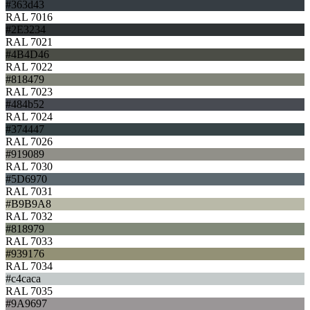
#363d43
RAL 7016
#2E3234
RAL 7021
#4B4D46
RAL 7022
#818479
RAL 7023
#484b52
RAL 7024
#374447
RAL 7026
#919089
RAL 7030
#5D6970
RAL 7031
#B9B9A8
RAL 7032
#818979
RAL 7033
#939176
RAL 7034
#c4caca
RAL 7035
#9A9697