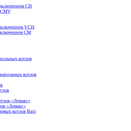
одключением CH
ы CMV
одключением VCH
одключением CM
апольных котлов
 напольных котлов
ов
отлов
отлов «Лемакс»
лов «Лемакс»
симых котлов Baxi