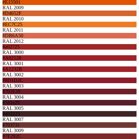
#E15501
RAL 2009
#D4652F
RAL 2010
#EC7C25
RAL 2011
#DB6A50
RAL 2012
#a02725
RAL 3000
#A02128
RAL 3001
#A1232B
RAL 3002
#8D1D2C
RAL 3003
#701F29
RAL 3004
#581e29
RAL 3005
#402225
RAL 3007
#703731
RAL 3009
#7E292C