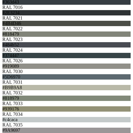
#363d43
RAL 7016
#2E3234
RAL 7021
#4B4D46
RAL 7022
#818479
RAL 7023
#484b52
RAL 7024
#374447
RAL 7026
#919089
RAL 7030
#5D6970
RAL 7031
#B9B9A8
RAL 7032
#818979
RAL 7033
#939176
RAL 7034
#c4caca
RAL 7035
#9A9697