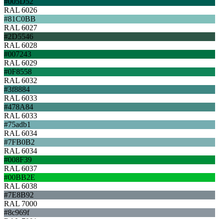
#005D52
RAL 6026
#81C0BB
RAL 6027
#2D5546
RAL 6028
#007243
RAL 6029
#0F8558
RAL 6032
#3f8884
RAL 6033
#478A84
RAL 6033
#75adb1
RAL 6034
#7FB0B2
RAL 6034
#008F39
RAL 6037
#00BB2E
RAL 6038
#7E8B92
RAL 7000
#8c969f