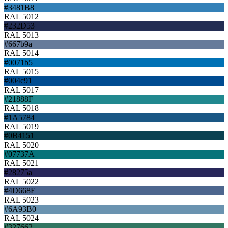
#3481B8
RAL 5012
#232D53
RAL 5013
#667b9a
RAL 5014
#0071b5
RAL 5015
#004c91
RAL 5017
#21888F
RAL 5018
#1A5784
RAL 5019
#0B4151
RAL 5020
#07737A
RAL 5021
#28275a
RAL 5022
#4D668E
RAL 5023
#6A93B0
RAL 5024
#327662