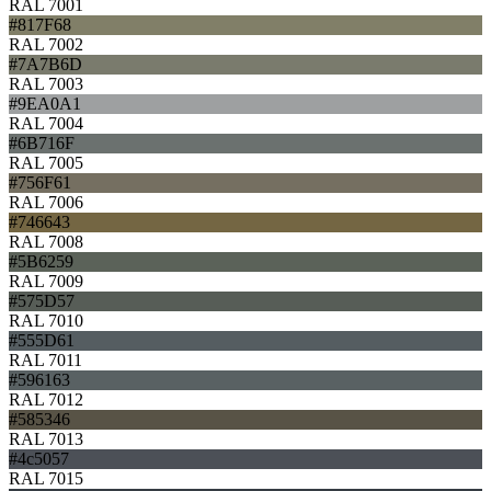
RAL 7001
#817F68
RAL 7002
#7A7B6D
RAL 7003
#9EA0A1
RAL 7004
#6B716F
RAL 7005
#756F61
RAL 7006
#746643
RAL 7008
#5B6259
RAL 7009
#575D57
RAL 7010
#555D61
RAL 7011
#596163
RAL 7012
#585346
RAL 7013
#4c5057
RAL 7015