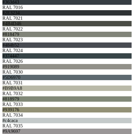
#363d43
RAL 7016
#2E3234
RAL 7021
#4B4D46
RAL 7022
#818479
RAL 7023
#484b52
RAL 7024
#374447
RAL 7026
#919089
RAL 7030
#5D6970
RAL 7031
#B9B9A8
RAL 7032
#818979
RAL 7033
#939176
RAL 7034
#c4caca
RAL 7035
#9A9697