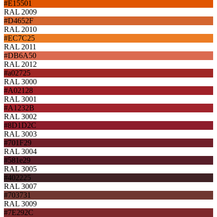
#E15501
RAL 2009
#D4652F
RAL 2010
#EC7C25
RAL 2011
#DB6A50
RAL 2012
#a02725
RAL 3000
#A02128
RAL 3001
#A1232B
RAL 3002
#8D1D2C
RAL 3003
#701F29
RAL 3004
#581e29
RAL 3005
#402225
RAL 3007
#703731
RAL 3009
#7E292C