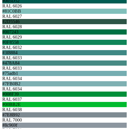
#005D52
RAL 6026
#81C0BB
RAL 6027
#2D5546
RAL 6028
#007243
RAL 6029
#0F8558
RAL 6032
#3f8884
RAL 6033
#478A84
RAL 6033
#75adb1
RAL 6034
#7FB0B2
RAL 6034
#008F39
RAL 6037
#00BB2E
RAL 6038
#7E8B92
RAL 7000
#8c969f