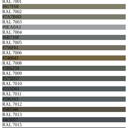
RAL 7001
#817F68
RAL 7002
#7A7B6D
RAL 7003
#9EA0A1
RAL 7004
#6B716F
RAL 7005
#756F61
RAL 7006
#746643
RAL 7008
#5B6259
RAL 7009
#575D57
RAL 7010
#555D61
RAL 7011
#596163
RAL 7012
#585346
RAL 7013
#4c5057
RAL 7015