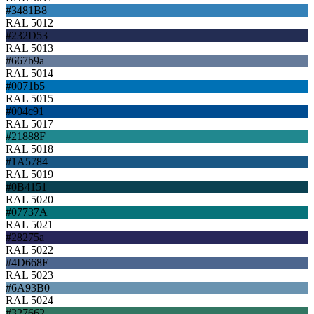
#3481B8
RAL 5012
#232D53
RAL 5013
#667b9a
RAL 5014
#0071b5
RAL 5015
#004c91
RAL 5017
#21888F
RAL 5018
#1A5784
RAL 5019
#0B4151
RAL 5020
#07737A
RAL 5021
#28275a
RAL 5022
#4D668E
RAL 5023
#6A93B0
RAL 5024
#327662