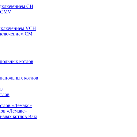
одключением CH
ы CMV
одключением VCH
одключением CM
апольных котлов
 напольных котлов
ов
отлов
отлов «Лемакс»
лов «Лемакс»
симых котлов Baxi