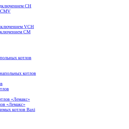
одключением CH
ы CMV
одключением VCH
одключением CM
апольных котлов
 напольных котлов
ов
отлов
отлов «Лемакс»
лов «Лемакс»
симых котлов Baxi