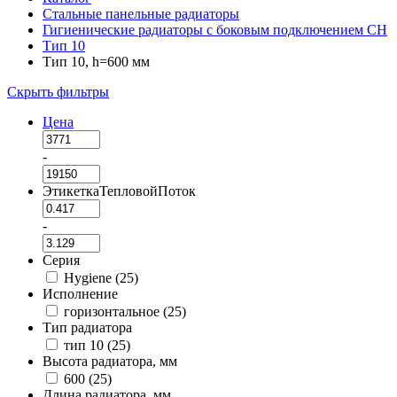
Стальные панельные радиаторы
Гигиенические радиаторы c боковым подключением CH
Тип 10
Тип 10, h=600 мм
Скрыть фильтры
Цена
-
ЭтикеткаТепловойПоток
-
Серия
Hygiene (
25
)
Исполнение
горизонтальное (
25
)
Тип радиатора
тип 10 (
25
)
Высота радиатора, мм
600 (
25
)
Длина радиатора, мм