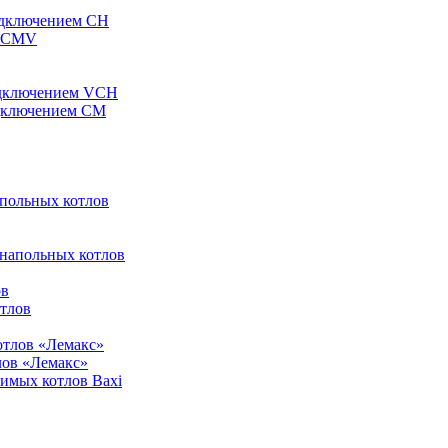
одключением CH
ы CMV
одключением VCH
одключением CM
апольных котлов
 напольных котлов
ов
отлов
отлов «Лемакс»
лов «Лемакс»
симых котлов Baxi