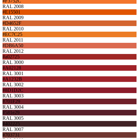
#F3752C
RAL 2008
#E15501
RAL 2009
#D4652F
RAL 2010
#EC7C25
RAL 2011
#DB6A50
RAL 2012
#a02725
RAL 3000
#A02128
RAL 3001
#A1232B
RAL 3002
#8D1D2C
RAL 3003
#701F29
RAL 3004
#581e29
RAL 3005
#402225
RAL 3007
#703731