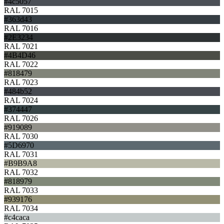
#4c5057
RAL 7015
#363d43
RAL 7016
#2E3234
RAL 7021
#4B4D46
RAL 7022
#818479
RAL 7023
#484b52
RAL 7024
#374447
RAL 7026
#919089
RAL 7030
#5D6970
RAL 7031
#B9B9A8
RAL 7032
#818979
RAL 7033
#939176
RAL 7034
#c4caca