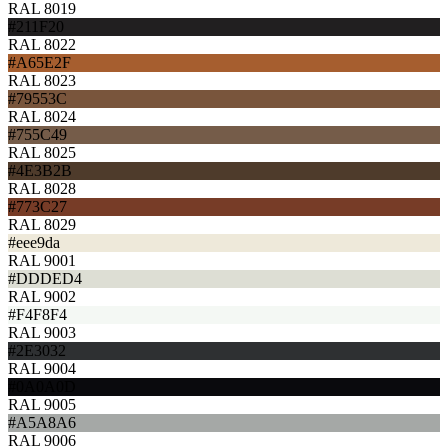
RAL 8019
#211F20
RAL 8022
#A65E2F
RAL 8023
#79553C
RAL 8024
#755C49
RAL 8025
#4E3B2B
RAL 8028
#773C27
RAL 8029
#eee9da
RAL 9001
#DDDED4
RAL 9002
#F4F8F4
RAL 9003
#2E3032
RAL 9004
#0A0A0D
RAL 9005
#A5A8A6
RAL 9006