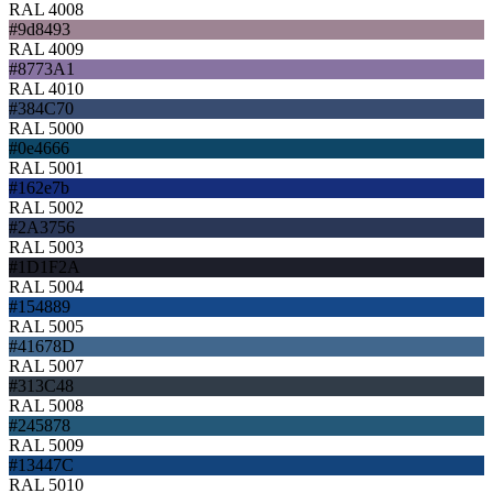
RAL 4008
#9d8493
RAL 4009
#8773A1
RAL 4010
#384C70
RAL 5000
#0e4666
RAL 5001
#162e7b
RAL 5002
#2A3756
RAL 5003
#1D1F2A
RAL 5004
#154889
RAL 5005
#41678D
RAL 5007
#313C48
RAL 5008
#245878
RAL 5009
#13447C
RAL 5010