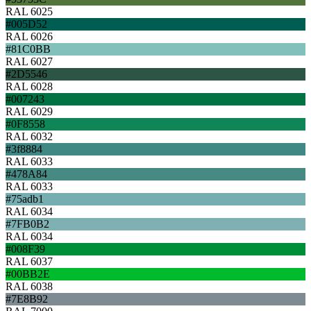
RAL 6025
#005D52
RAL 6026
#81C0BB
RAL 6027
#2D5546
RAL 6028
#007243
RAL 6029
#0F8558
RAL 6032
#3f8884
RAL 6033
#478A84
RAL 6033
#75adb1
RAL 6034
#7FB0B2
RAL 6034
#008F39
RAL 6037
#00BB2E
RAL 6038
#7E8B92