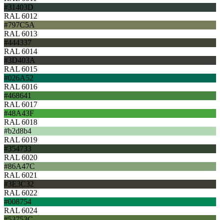
#31403D
RAL 6012
#797C5A
RAL 6013
#444337
RAL 6014
#3D403A
RAL 6015
#026A52
RAL 6016
#468641
RAL 6017
#48A43F
RAL 6018
#b2d8b4
RAL 6019
#354733
RAL 6020
#86A47C
RAL 6021
#3E3C32
RAL 6022
#008754
RAL 6024
#53753C