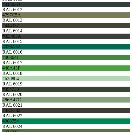
#31403D
RAL 6012
#797C5A
RAL 6013
#444337
RAL 6014
#3D403A
RAL 6015
#026A52
RAL 6016
#468641
RAL 6017
#48A43F
RAL 6018
#b2d8b4
RAL 6019
#354733
RAL 6020
#86A47C
RAL 6021
#3E3C32
RAL 6022
#008754
RAL 6024
#53753C