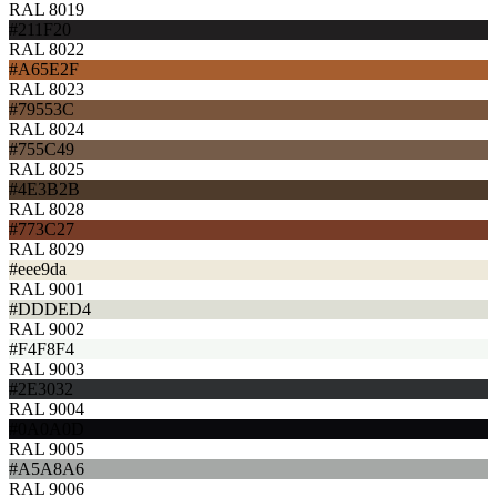
RAL 8019
#211F20
RAL 8022
#A65E2F
RAL 8023
#79553C
RAL 8024
#755C49
RAL 8025
#4E3B2B
RAL 8028
#773C27
RAL 8029
#eee9da
RAL 9001
#DDDED4
RAL 9002
#F4F8F4
RAL 9003
#2E3032
RAL 9004
#0A0A0D
RAL 9005
#A5A8A6
RAL 9006