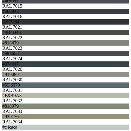
#4c5057
RAL 7015
#363d43
RAL 7016
#2E3234
RAL 7021
#4B4D46
RAL 7022
#818479
RAL 7023
#484b52
RAL 7024
#374447
RAL 7026
#919089
RAL 7030
#5D6970
RAL 7031
#B9B9A8
RAL 7032
#818979
RAL 7033
#939176
RAL 7034
#c4caca