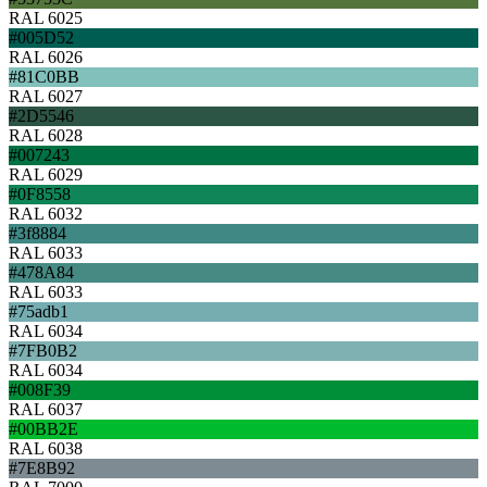
RAL 6025
#005D52
RAL 6026
#81C0BB
RAL 6027
#2D5546
RAL 6028
#007243
RAL 6029
#0F8558
RAL 6032
#3f8884
RAL 6033
#478A84
RAL 6033
#75adb1
RAL 6034
#7FB0B2
RAL 6034
#008F39
RAL 6037
#00BB2E
RAL 6038
#7E8B92