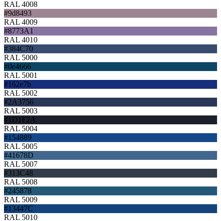
RAL 4008
#9d8493
RAL 4009
#8773A1
RAL 4010
#384C70
RAL 5000
#0e4666
RAL 5001
#162e7b
RAL 5002
#2A3756
RAL 5003
#1D1F2A
RAL 5004
#154889
RAL 5005
#41678D
RAL 5007
#313C48
RAL 5008
#245878
RAL 5009
#13447C
RAL 5010