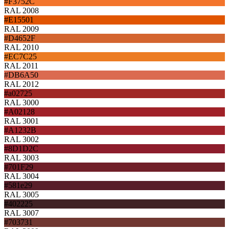
#F3752C
RAL 2008
#E15501
RAL 2009
#D4652F
RAL 2010
#EC7C25
RAL 2011
#DB6A50
RAL 2012
#a02725
RAL 3000
#A02128
RAL 3001
#A1232B
RAL 3002
#8D1D2C
RAL 3003
#701F29
RAL 3004
#581e29
RAL 3005
#402225
RAL 3007
#703731