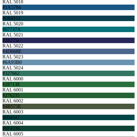
RAL 5018
#1A5784
RAL 5019
#0B4151
RAL 5020
#07737A
RAL 5021
#28275a
RAL 5022
#4D668E
RAL 5023
#6A93B0
RAL 5024
#327662
RAL 6000
#28713E
RAL 6001
#276235
RAL 6002
#4B573E
RAL 6003
#004547
RAL 6004
#0F4336
RAL 6005