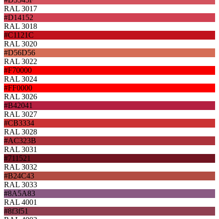
RAL 3017
#D14152
RAL 3018
#C1121C
RAL 3020
#D56D56
RAL 3022
#F70000
RAL 3024
#FF0000
RAL 3026
#B42041
RAL 3027
#CB3334
RAL 3028
#AC323B
RAL 3031
#711521
RAL 3032
#B24C43
RAL 3033
#8A5A83
RAL 4001
#8f3f51