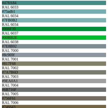
#478A84
RAL 6033
#75adb1
RAL 6034
#7FB0B2
RAL 6034
#008F39
RAL 6037
#00BB2E
RAL 6038
#7E8B92
RAL 7000
#8c969f
RAL 7001
#817F68
RAL 7002
#7A7B6D
RAL 7003
#9EA0A1
RAL 7004
#6B716F
RAL 7005
#756F61
RAL 7006
#746643