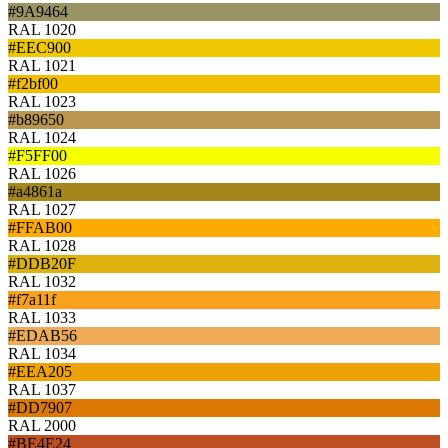
#9A9464
RAL 1020
#EEC900
RAL 1021
#f2bf00
RAL 1023
#b89650
RAL 1024
#F5FF00
RAL 1026
#a4861a
RAL 1027
#FFAB00
RAL 1028
#DDB20F
RAL 1032
#f7a11f
RAL 1033
#EDAB56
RAL 1034
#EEA205
RAL 1037
#DD7907
RAL 2000
#BE4E24