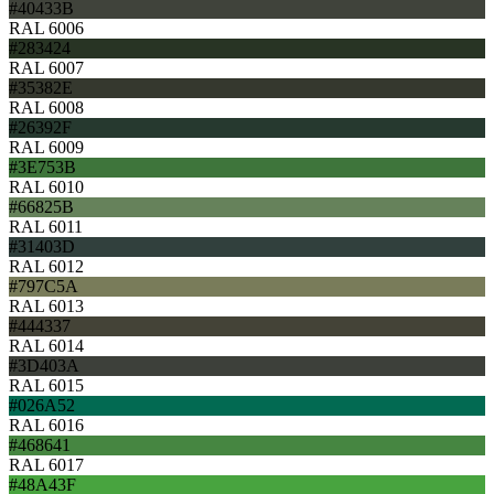
#40433B
RAL 6006
#283424
RAL 6007
#35382E
RAL 6008
#26392F
RAL 6009
#3E753B
RAL 6010
#66825B
RAL 6011
#31403D
RAL 6012
#797C5A
RAL 6013
#444337
RAL 6014
#3D403A
RAL 6015
#026A52
RAL 6016
#468641
RAL 6017
#48A43F