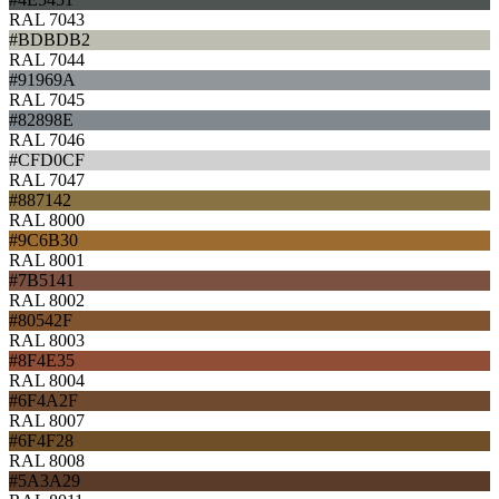
RAL 7043
#BDBDB2
RAL 7044
#91969A
RAL 7045
#82898E
RAL 7046
#CFD0CF
RAL 7047
#887142
RAL 8000
#9C6B30
RAL 8001
#7B5141
RAL 8002
#80542F
RAL 8003
#8F4E35
RAL 8004
#6F4A2F
RAL 8007
#6F4F28
RAL 8008
#5A3A29