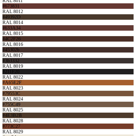
RAL 8011
#673831
RAL 8012
#49392D
RAL 8014
#633A34
RAL 8015
#4C2F26
RAL 8016
#45302b
RAL 8017
#3b3332
RAL 8019
#211F20
RAL 8022
#A65E2F
RAL 8023
#79553C
RAL 8024
#755C49
RAL 8025
#4E3B2B
RAL 8028
#773C27
RAL 8029