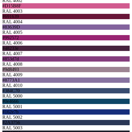
RAL 4002
#D15B8F
RAL 4003
#691639
RAL 4004
#83639D
RAL 4005
#992572
RAL 4006
#48233e
RAL 4007
#853d7d
RAL 4008
#9d8493
RAL 4009
#8773A1
RAL 4010
#384C70
RAL 5000
#0e4666
RAL 5001
#162e7b
RAL 5002
#2A3756
RAL 5003