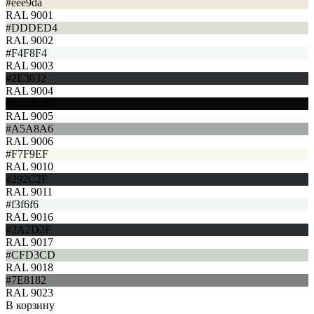
#eee9da
RAL 9001
#DDDED4
RAL 9002
#F4F8F4
RAL 9003
#2E3032
RAL 9004
#0A0A0D
RAL 9005
#A5A8A6
RAL 9006
#F7F9EF
RAL 9010
#292C2F
RAL 9011
#f3f6f6
RAL 9016
#2A2D2F
RAL 9017
#CFD3CD
RAL 9018
#7E8182
RAL 9023
В корзину