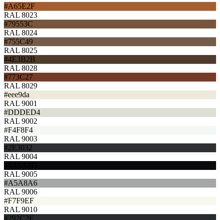
#A65E2F
RAL 8023
#79553C
RAL 8024
#755C49
RAL 8025
#4E3B2B
RAL 8028
#773C27
RAL 8029
#eee9da
RAL 9001
#DDDED4
RAL 9002
#F4F8F4
RAL 9003
#2E3032
RAL 9004
#0A0A0D
RAL 9005
#A5A8A6
RAL 9006
#F7F9EF
RAL 9010
#292C2F