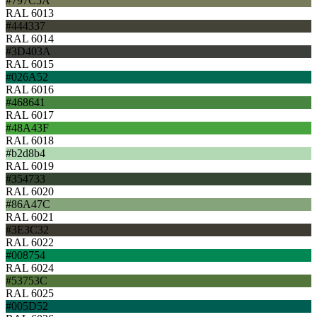
#797C5A
RAL 6013
#444337
RAL 6014
#3D403A
RAL 6015
#026A52
RAL 6016
#468641
RAL 6017
#48A43F
RAL 6018
#b2d8b4
RAL 6019
#354733
RAL 6020
#86A47C
RAL 6021
#3E3C32
RAL 6022
#008754
RAL 6024
#53753C
RAL 6025
#005D52