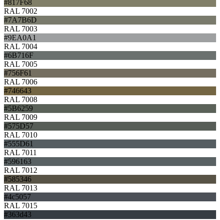
#817F68
RAL 7002
#7A7B6D
RAL 7003
#9EA0A1
RAL 7004
#6B716F
RAL 7005
#756F61
RAL 7006
#746643
RAL 7008
#5B6259
RAL 7009
#575D57
RAL 7010
#555D61
RAL 7011
#596163
RAL 7012
#585346
RAL 7013
#4c5057
RAL 7015
#363d43