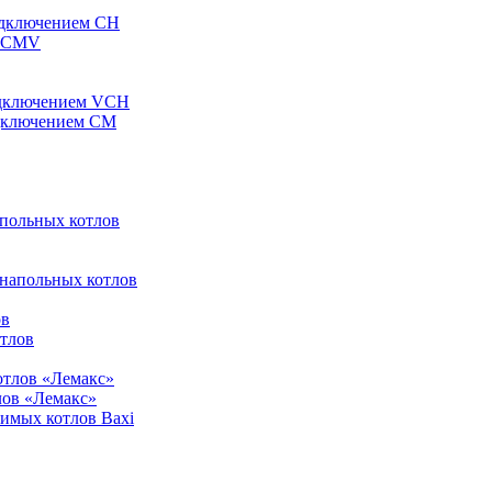
одключением CH
ы CMV
одключением VCH
одключением CM
апольных котлов
 напольных котлов
ов
отлов
отлов «Лемакс»
лов «Лемакс»
симых котлов Baxi