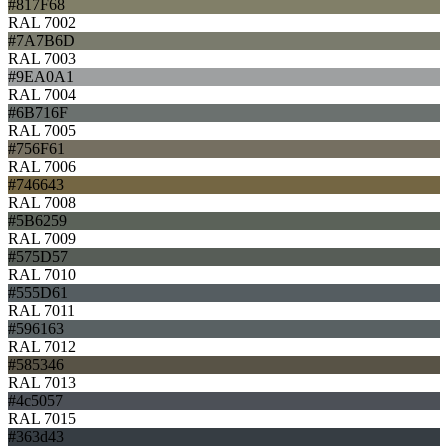
#817F68
RAL 7002
#7A7B6D
RAL 7003
#9EA0A1
RAL 7004
#6B716F
RAL 7005
#756F61
RAL 7006
#746643
RAL 7008
#5B6259
RAL 7009
#575D57
RAL 7010
#555D61
RAL 7011
#596163
RAL 7012
#585346
RAL 7013
#4c5057
RAL 7015
#363d43