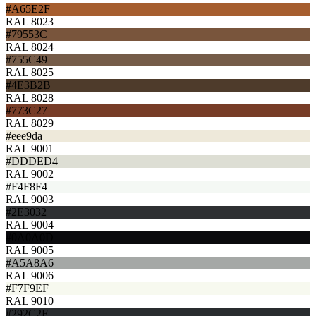
#A65E2F
RAL 8023
#79553C
RAL 8024
#755C49
RAL 8025
#4E3B2B
RAL 8028
#773C27
RAL 8029
#eee9da
RAL 9001
#DDDED4
RAL 9002
#F4F8F4
RAL 9003
#2E3032
RAL 9004
#0A0A0D
RAL 9005
#A5A8A6
RAL 9006
#F7F9EF
RAL 9010
#292C2F