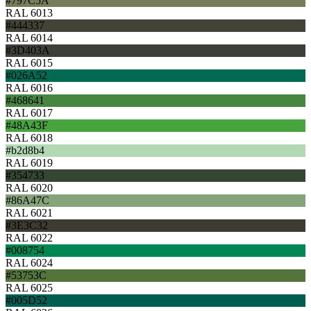
#797C5A
RAL 6013
#444337
RAL 6014
#3D403A
RAL 6015
#026A52
RAL 6016
#468641
RAL 6017
#48A43F
RAL 6018
#b2d8b4
RAL 6019
#354733
RAL 6020
#86A47C
RAL 6021
#3E3C32
RAL 6022
#008754
RAL 6024
#53753C
RAL 6025
#005D52