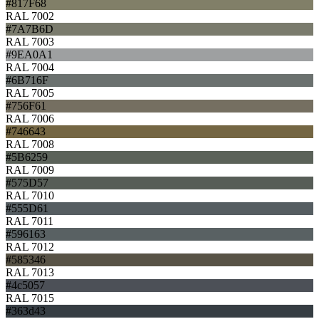
#817F68
RAL 7002
#7A7B6D
RAL 7003
#9EA0A1
RAL 7004
#6B716F
RAL 7005
#756F61
RAL 7006
#746643
RAL 7008
#5B6259
RAL 7009
#575D57
RAL 7010
#555D61
RAL 7011
#596163
RAL 7012
#585346
RAL 7013
#4c5057
RAL 7015
#363d43