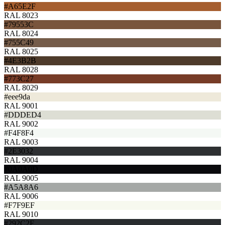
#A65E2F
RAL 8023
#79553C
RAL 8024
#755C49
RAL 8025
#4E3B2B
RAL 8028
#773C27
RAL 8029
#eee9da
RAL 9001
#DDDED4
RAL 9002
#F4F8F4
RAL 9003
#2E3032
RAL 9004
#0A0A0D
RAL 9005
#A5A8A6
RAL 9006
#F7F9EF
RAL 9010
#292C2F