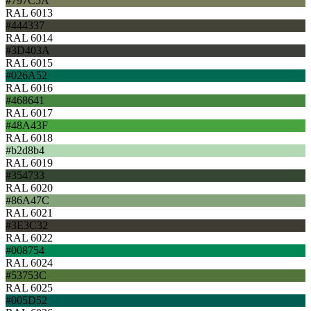
#797C5A
RAL 6013
#444337
RAL 6014
#3D403A
RAL 6015
#026A52
RAL 6016
#468641
RAL 6017
#48A43F
RAL 6018
#b2d8b4
RAL 6019
#354733
RAL 6020
#86A47C
RAL 6021
#3E3C32
RAL 6022
#008754
RAL 6024
#53753C
RAL 6025
#005D52