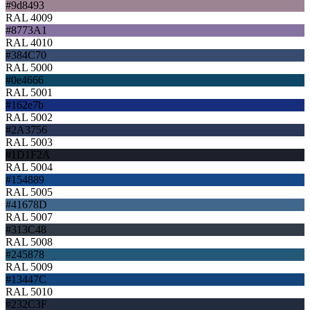
#9d8493
RAL 4009
#8773A1
RAL 4010
#384C70
RAL 5000
#0e4666
RAL 5001
#162e7b
RAL 5002
#2A3756
RAL 5003
#1D1F2A
RAL 5004
#154889
RAL 5005
#41678D
RAL 5007
#313C48
RAL 5008
#245878
RAL 5009
#13447C
RAL 5010
#232C3F