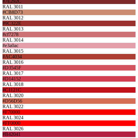
#7E292C
RAL 3011
#CB8D73
RAL 3012
#9C322E
RAL 3013
#cf7278
RAL 3014
#e3a0ac
RAL 3015
#AC4034
RAL 3016
#D3545F
RAL 3017
#D14152
RAL 3018
#C1121C
RAL 3020
#D56D56
RAL 3022
#F70000
RAL 3024
#FF0000
RAL 3026
#B42041