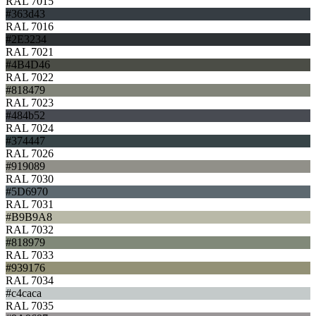
RAL 7015
#363d43
RAL 7016
#2E3234
RAL 7021
#4B4D46
RAL 7022
#818479
RAL 7023
#484b52
RAL 7024
#374447
RAL 7026
#919089
RAL 7030
#5D6970
RAL 7031
#B9B9A8
RAL 7032
#818979
RAL 7033
#939176
RAL 7034
#c4caca
RAL 7035