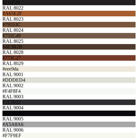
#211F20
RAL 8022
#A65E2F
RAL 8023
#79553C
RAL 8024
#755C49
RAL 8025
#4E3B2B
RAL 8028
#773C27
RAL 8029
#eee9da
RAL 9001
#DDDED4
RAL 9002
#F4F8F4
RAL 9003
#2E3032
RAL 9004
#0A0A0D
RAL 9005
#A5A8A6
RAL 9006
#F7F9EF