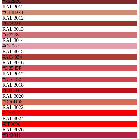
#7E292C
RAL 3011
#CB8D73
RAL 3012
#9C322E
RAL 3013
#cf7278
RAL 3014
#e3a0ac
RAL 3015
#AC4034
RAL 3016
#D3545F
RAL 3017
#D14152
RAL 3018
#C1121C
RAL 3020
#D56D56
RAL 3022
#F70000
RAL 3024
#FF0000
RAL 3026
#B42041