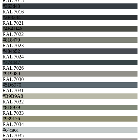
RAL 7015
#363d43
RAL 7016
#2E3234
RAL 7021
#4B4D46
RAL 7022
#818479
RAL 7023
#484b52
RAL 7024
#374447
RAL 7026
#919089
RAL 7030
#5D6970
RAL 7031
#B9B9A8
RAL 7032
#818979
RAL 7033
#939176
RAL 7034
#c4caca
RAL 7035