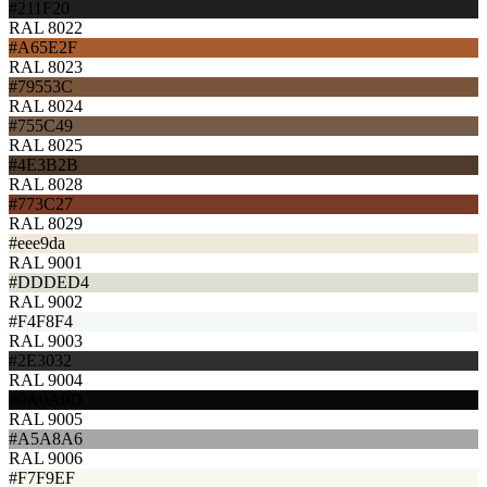
#211F20
RAL 8022
#A65E2F
RAL 8023
#79553C
RAL 8024
#755C49
RAL 8025
#4E3B2B
RAL 8028
#773C27
RAL 8029
#eee9da
RAL 9001
#DDDED4
RAL 9002
#F4F8F4
RAL 9003
#2E3032
RAL 9004
#0A0A0D
RAL 9005
#A5A8A6
RAL 9006
#F7F9EF