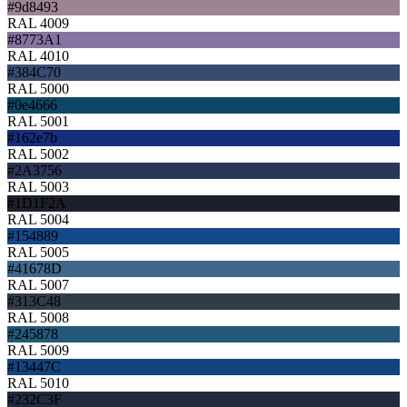
#9d8493
RAL 4009
#8773A1
RAL 4010
#384C70
RAL 5000
#0e4666
RAL 5001
#162e7b
RAL 5002
#2A3756
RAL 5003
#1D1F2A
RAL 5004
#154889
RAL 5005
#41678D
RAL 5007
#313C48
RAL 5008
#245878
RAL 5009
#13447C
RAL 5010
#232C3F