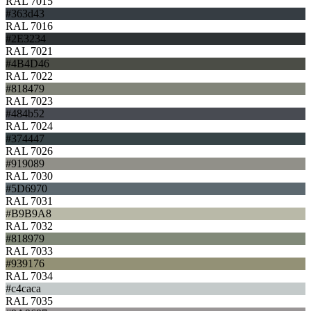
RAL 7015
#363d43
RAL 7016
#2E3234
RAL 7021
#4B4D46
RAL 7022
#818479
RAL 7023
#484b52
RAL 7024
#374447
RAL 7026
#919089
RAL 7030
#5D6970
RAL 7031
#B9B9A8
RAL 7032
#818979
RAL 7033
#939176
RAL 7034
#c4caca
RAL 7035