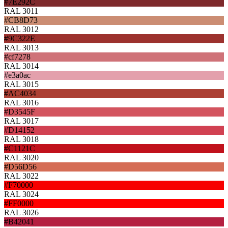
#7E292C
RAL 3011
#CB8D73
RAL 3012
#9C322E
RAL 3013
#cf7278
RAL 3014
#e3a0ac
RAL 3015
#AC4034
RAL 3016
#D3545F
RAL 3017
#D14152
RAL 3018
#C1121C
RAL 3020
#D56D56
RAL 3022
#F70000
RAL 3024
#FF0000
RAL 3026
#B42041