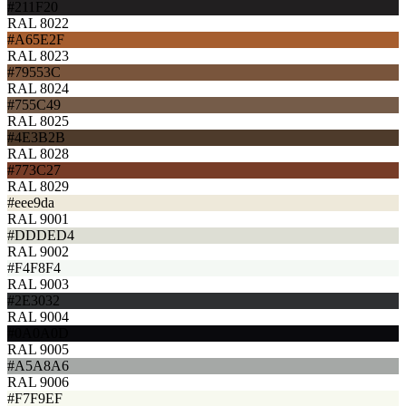
#211F20
RAL 8022
#A65E2F
RAL 8023
#79553C
RAL 8024
#755C49
RAL 8025
#4E3B2B
RAL 8028
#773C27
RAL 8029
#eee9da
RAL 9001
#DDDED4
RAL 9002
#F4F8F4
RAL 9003
#2E3032
RAL 9004
#0A0A0D
RAL 9005
#A5A8A6
RAL 9006
#F7F9EF