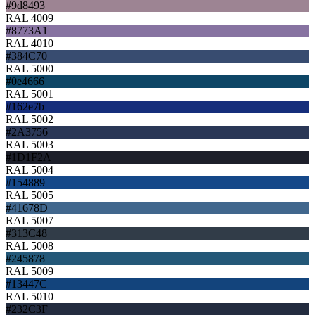
#9d8493
RAL 4009
#8773A1
RAL 4010
#384C70
RAL 5000
#0e4666
RAL 5001
#162e7b
RAL 5002
#2A3756
RAL 5003
#1D1F2A
RAL 5004
#154889
RAL 5005
#41678D
RAL 5007
#313C48
RAL 5008
#245878
RAL 5009
#13447C
RAL 5010
#232C3F