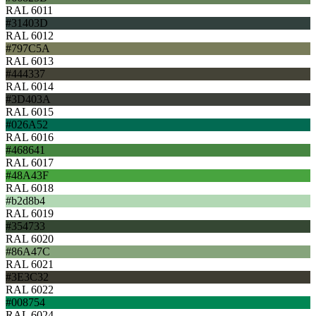
RAL 6011
#31403D
RAL 6012
#797C5A
RAL 6013
#444337
RAL 6014
#3D403A
RAL 6015
#026A52
RAL 6016
#468641
RAL 6017
#48A43F
RAL 6018
#b2d8b4
RAL 6019
#354733
RAL 6020
#86A47C
RAL 6021
#3E3C32
RAL 6022
#008754
RAL 6024