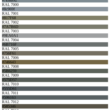
#7E8B92
RAL 7000
#8c969f
RAL 7001
#817F68
RAL 7002
#7A7B6D
RAL 7003
#9EA0A1
RAL 7004
#6B716F
RAL 7005
#756F61
RAL 7006
#746643
RAL 7008
#5B6259
RAL 7009
#575D57
RAL 7010
#555D61
RAL 7011
#596163
RAL 7012
#585346