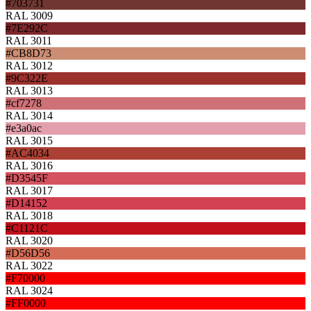
#703731
RAL 3009
#7E292C
RAL 3011
#CB8D73
RAL 3012
#9C322E
RAL 3013
#cf7278
RAL 3014
#e3a0ac
RAL 3015
#AC4034
RAL 3016
#D3545F
RAL 3017
#D14152
RAL 3018
#C1121C
RAL 3020
#D56D56
RAL 3022
#F70000
RAL 3024
#FF0000