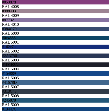
#853d7d
RAL 4008
#9d8493
RAL 4009
#8773A1
RAL 4010
#384C70
RAL 5000
#0e4666
RAL 5001
#162e7b
RAL 5002
#2A3756
RAL 5003
#1D1F2A
RAL 5004
#154889
RAL 5005
#41678D
RAL 5007
#313C48
RAL 5008
#245878
RAL 5009
#13447C