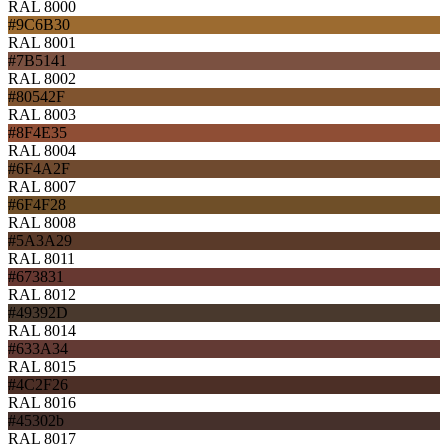
RAL 8000
#9C6B30
RAL 8001
#7B5141
RAL 8002
#80542F
RAL 8003
#8F4E35
RAL 8004
#6F4A2F
RAL 8007
#6F4F28
RAL 8008
#5A3A29
RAL 8011
#673831
RAL 8012
#49392D
RAL 8014
#633A34
RAL 8015
#4C2F26
RAL 8016
#45302b
RAL 8017