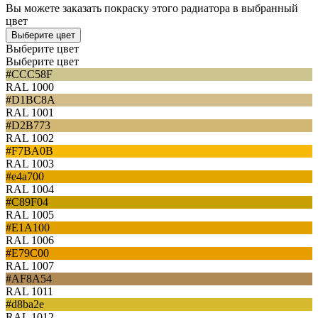
Вы можете заказать покраску этого радиатора в выбранный
цвет
Выберите цвет
Выберите цвет
Выберите цвет
#CCC58F
RAL 1000
#D1BC8A
RAL 1001
#D2B773
RAL 1002
#F7BA0B
RAL 1003
#e4a700
RAL 1004
#C89F04
RAL 1005
#E1A100
RAL 1006
#E79C00
RAL 1007
#AF8A54
RAL 1011
#d8ba2e
RAL 1012