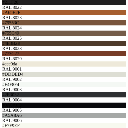
#211F20
RAL 8022
#A65E2F
RAL 8023
#79553C
RAL 8024
#755C49
RAL 8025
#4E3B2B
RAL 8028
#773C27
RAL 8029
#eee9da
RAL 9001
#DDDED4
RAL 9002
#F4F8F4
RAL 9003
#2E3032
RAL 9004
#0A0A0D
RAL 9005
#A5A8A6
RAL 9006
#F7F9EF