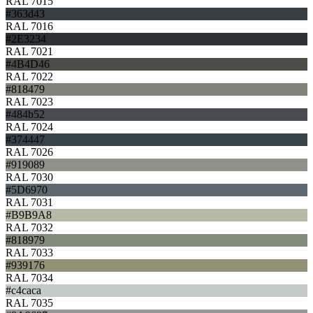
RAL 7015
#363d43
RAL 7016
#2E3234
RAL 7021
#4B4D46
RAL 7022
#818479
RAL 7023
#484b52
RAL 7024
#374447
RAL 7026
#919089
RAL 7030
#5D6970
RAL 7031
#B9B9A8
RAL 7032
#818979
RAL 7033
#939176
RAL 7034
#c4caca
RAL 7035