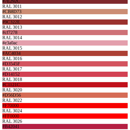
#7E292C
RAL 3011
#CB8D73
RAL 3012
#9C322E
RAL 3013
#cf7278
RAL 3014
#e3a0ac
RAL 3015
#AC4034
RAL 3016
#D3545F
RAL 3017
#D14152
RAL 3018
#C1121C
RAL 3020
#D56D56
RAL 3022
#F70000
RAL 3024
#FF0000
RAL 3026
#B42041