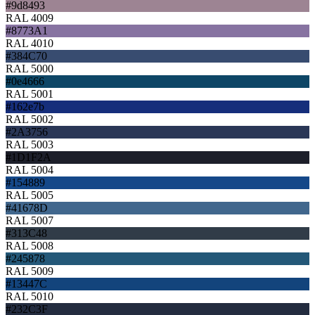
#9d8493
RAL 4009
#8773A1
RAL 4010
#384C70
RAL 5000
#0e4666
RAL 5001
#162e7b
RAL 5002
#2A3756
RAL 5003
#1D1F2A
RAL 5004
#154889
RAL 5005
#41678D
RAL 5007
#313C48
RAL 5008
#245878
RAL 5009
#13447C
RAL 5010
#232C3F