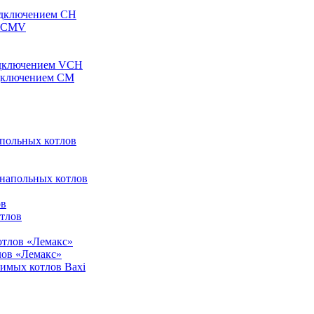
одключением CH
ы CMV
одключением VCH
одключением CM
апольных котлов
 напольных котлов
ов
отлов
отлов «Лемакс»
лов «Лемакс»
симых котлов Baxi