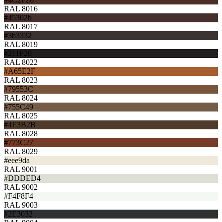
RAL 8016
#45302b
RAL 8017
#3b3332
RAL 8019
#211F20
RAL 8022
#A65E2F
RAL 8023
#79553C
RAL 8024
#755C49
RAL 8025
#4E3B2B
RAL 8028
#773C27
RAL 8029
#eee9da
RAL 9001
#DDDED4
RAL 9002
#F4F8F4
RAL 9003
#2E3032