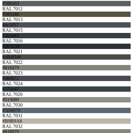
#596163
RAL 7012
#585346
RAL 7013
#4c5057
RAL 7015
#363d43
RAL 7016
#2E3234
RAL 7021
#4B4D46
RAL 7022
#818479
RAL 7023
#484b52
RAL 7024
#374447
RAL 7026
#919089
RAL 7030
#5D6970
RAL 7031
#B9B9A8
RAL 7032
#818979