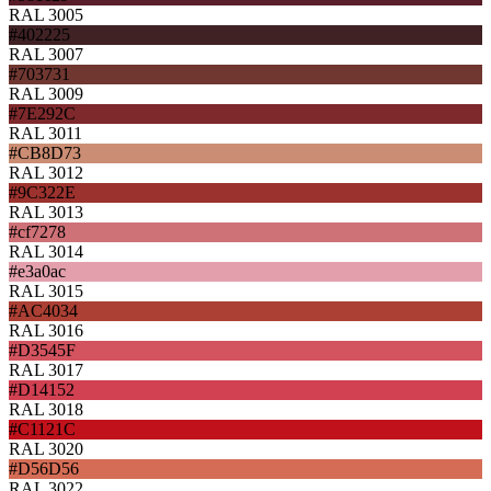
RAL 3005
#402225
RAL 3007
#703731
RAL 3009
#7E292C
RAL 3011
#CB8D73
RAL 3012
#9C322E
RAL 3013
#cf7278
RAL 3014
#e3a0ac
RAL 3015
#AC4034
RAL 3016
#D3545F
RAL 3017
#D14152
RAL 3018
#C1121C
RAL 3020
#D56D56
RAL 3022